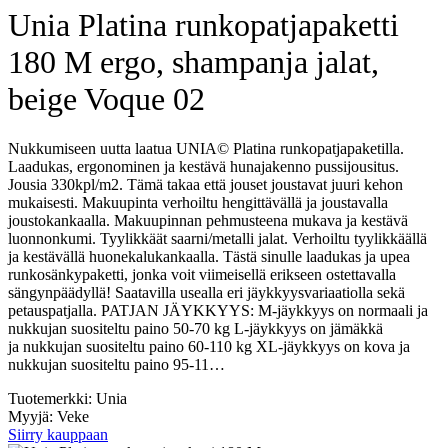
Unia Platina runkopatjapaketti
180 M ergo, shampanja jalat,
beige Voque 02
Nukkumiseen uutta laatua UNIA© Platina runkopatjapaketilla.
Laadukas, ergonominen ja kestävä hunajakenno pussijousitus.
Jousia 330kpl/m2. Tämä takaa että jouset joustavat juuri kehon
mukaisesti. Makuupinta verhoiltu hengittävällä ja joustavalla
joustokankaalla. Makuupinnan pehmusteena mukava ja kestävä
luonnonkumi. Tyylikkäät saarni/metalli jalat. Verhoiltu tyylikkäällä
ja kestävällä huonekalukankaalla. Tästä sinulle laadukas ja upea
runkosänkypaketti, jonka voit viimeisellä erikseen ostettavalla
sängynpäädyllä! Saatavilla usealla eri jäykkyysvariaatiolla sekä
petauspatjalla. PATJAN JÄYKKYYS: M-jäykkyys on normaali ja
nukkujan suositeltu paino 50-70 kg L-jäykkyys on jämäkkä
ja nukkujan suositeltu paino 60-110 kg XL-jäykkyys on kova ja
nukkujan suositeltu paino 95-11…
Tuotemerkki: Unia
Myyjä: Veke
Siirry kauppaan