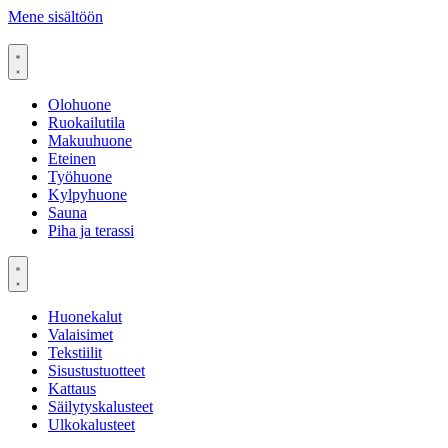
Mene sisältöön
Olohuone
Ruokailutila
Makuuhuone
Eteinen
Työhuone
Kylpyhuone
Sauna
Piha ja terassi
Huonekalut
Valaisimet
Tekstiilit
Sisustustuotteet
Kattaus
Säilytyskalusteet
Ulkokalusteet