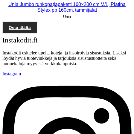
Unia Jumbo runkopatjapaketti 160×200 cm M/L, Platina
Stylex pp 160cm, tammijalat
Unia
Osta täältä
Instakodit.fi
Instakodit esittelee upeita koteja ja inspiroivia sisustuksia. Lisäksi
löydät hyviä tuotevinkkejä ja tarjouksia sisustustuotteita sekä
huonekaluja myyvistä verkkokaupoista.
Instagram