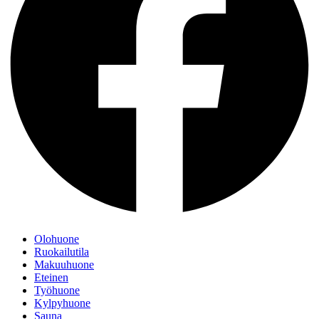
Olohuone
Ruokailutila
Makuuhuone
Eteinen
Työhuone
Kylpyhuone
Sauna