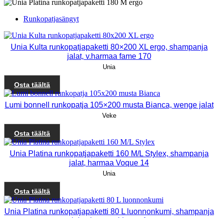
Runkopatjasängyt
Unia Kulta runkopatjapaketti 80×200 XL ergo, shampanja
jalat, v.harmaa fame 170
Unia
Osta täältä
Lumi bonnell runkopatja 105×200 musta Bianca, wenge jalat
Veke
Osta täältä
Unia Platina runkopatjapaketti 160 M/L Stylex, shampanja
jalat, harmaa Voque 14
Unia
Osta täältä
Unia Platina runkopatjapaketti 80 L luonnonkumi, shampanja