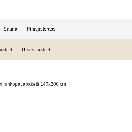
Sauna
Piha ja terassi
usteet
Ulkokalusteet