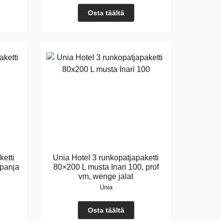
Osta täältä
ketti
Unia Hotel 3 runkopatjapaketti
panja
80×200 L musta Inari 100, prof
vm, wenge jalat
Unia
Osta täältä