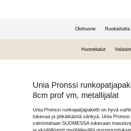
Olohuone
Ruokailutila
Huonekalut
Valaisi
Unia Pronssi runkopatjapak
8cm prof vm, metallijalat
Unia Pronssi runkopatjapaketti on hyvä vaihto
tukevaa ja pitkäikäistä sänkyä. Unia Pronssi
valmistetaan SUOMESSA tukevaan massiivip
ja yksilöllisesti myötäilevällä pussijousituks