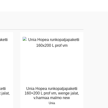
etti
Unia Hopea runkopatjapaketti
jalat,
160×200 L prof vm, wenge jalat,
v.harmaa malmo new
Unia