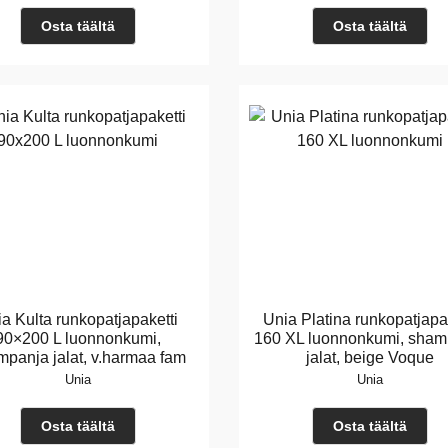
Osta täältä
Osta täältä
a Kulta runkopatjapaketti
Unia Platina runkopatjapa
90×200 L luonnonkumi,
160 XL luonnonkumi, sham
panja jalat, v.harmaa fam
jalat, beige Voque
Unia
Unia
Osta täältä
Osta täältä