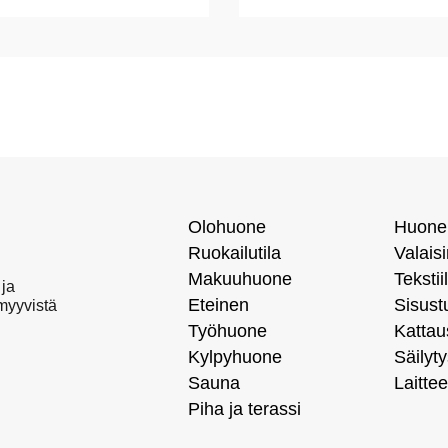
Olohuone
Huone
Ruokailutila
Valais
Makuuhuone
Tekstiil
 ja
Eteinen
Sisust
 myyvistä
Työhuone
Kattau
Kylpyhuone
Säilyty
Sauna
Laittee
Piha ja terassi