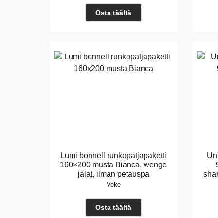
Osta täältä
Lumi bonnell runkopatjapaketti
Uni
160×200 musta Bianca, wenge
jalat, ilman petauspa
sham
Veke
Osta täältä