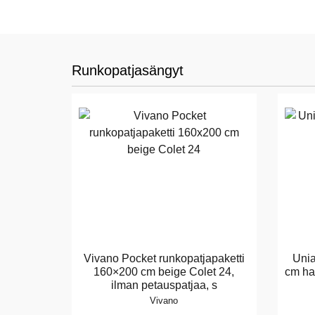
Runkopatjasängyt
Vivano Pocket runkopatjapaketti
Unia
160×200 cm beige Colet 24,
cm ha
ilman petauspatjaa, s
Vivano