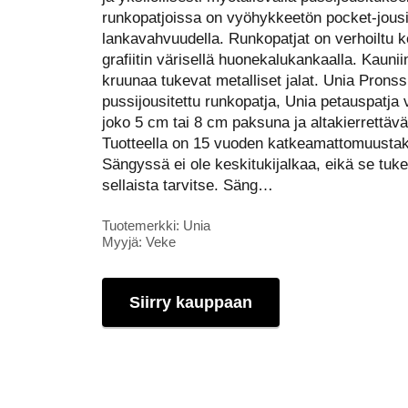
runkopatjoissa on vyöhykkeetön pocket-jous
lankavahvuudella. Runkopatjat on verhoiltu ke
grafiitin värisellä huonekalukankaalla. Kauni
kruunaa tukevat metalliset jalat. Unia Pronss
pussijousitettu runkopatja, Unia petauspatja 
joko 5 cm tai 8 cm paksuna ja altakierrettävät
Tuotteella on 15 vuoden katkeamattomuustakuu
Sängyssä ei ole keskitukijalkaa, eikä se tuk
sellaista tarvitse. Säng…
Tuotemerkki: Unia
Myyjä: Veke
Siirry kauppaan