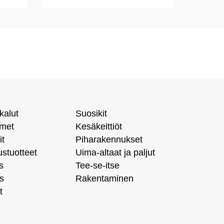
kalut
Suosikit
imet
Kesäkeittiöt
it
Piharakennukset
ustuotteet
Uima-altaat ja paljut
s
Tee-se-itse
s
Rakentaminen
t