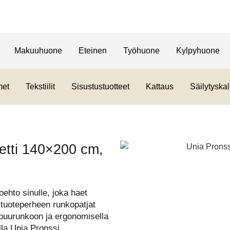
Makuuhuone
Eteinen
Työhuone
Kylpyhuone
met
Tekstiilit
Sisustustuotteet
Kattaus
Säilytyskal
etti 140×200 cm,
ehto sinulle, joka haet
 tuoteperheen runkopatjat
uurunkoon ja ergonomisella
ella.Unia Pronssi