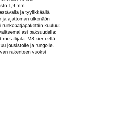
isto 1,9 mm
stävällä ja tyylikkäällä
in ja ajattoman ulkonäön
i runkopatjapakettiin kuuluu:
valitsemallasi paksuudella;
 metallijalat M8 kierteellä.
 jousistolle ja rungolle.
evan rakenteen vuoksi