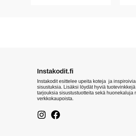
Instakodit.fi
Instakodit esittelee upeita koteja ja inspiroivia
sisustuksia. Lisäksi löydät hyviä tuotevinkkejä
tarjouksia sisustustuotteita sekä huonekaluja
verkkokaupoista.