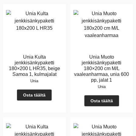
Unia Kulta
Unia Muoto
jenkkisänkypaketti
jenkkisänkypaketti
180×200 L HR35, beige
180×200 cm M/L
Samoa 1, kulmajalat
vaaleanharmaa, unia 600
pp, jalat 1
Unia
Unia
Osta täältä
Osta täältä