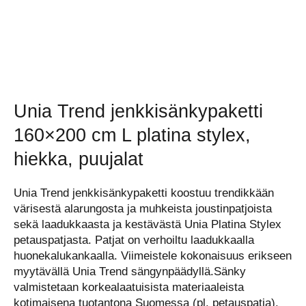
Unia Trend jenkkisänkypaketti
160×200 cm L platina stylex,
hiekka, puujalat
Unia Trend jenkkisänkypaketti koostuu trendikkään
värisestä alarungosta ja muhkeista joustinpatjoista
sekä laadukkaasta ja kestävästä Unia Platina Stylex
petauspatjasta. Patjat on verhoiltu laadukkaalla
huonekalukankaalla. Viimeistele kokonaisuus erikseen
myytävällä Unia Trend sängynpäädyllä.Sänky
valmistetaan korkealaatuisista materiaaleista
kotimaisena tuotantona Suomessa (pl. petauspatja).