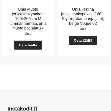
Unia Muoto
Unia Platina
jenkkisänkypaketti
jenkkisänkypaketti 160 L
160×200 cm M
Stylex, shampanja jalat,
tummanharmaa, unia
beige Voque 02
muoto pp, jalat 14
Unia
Unia
Osta täältä
Osta täältä
Instakodit.fi