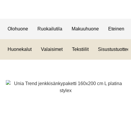
Olohuone
Ruokailutila
Makuuhuone
Eteinen
Huonekalut
Valaisimet
Tekstiilit
Sisustustuotteet