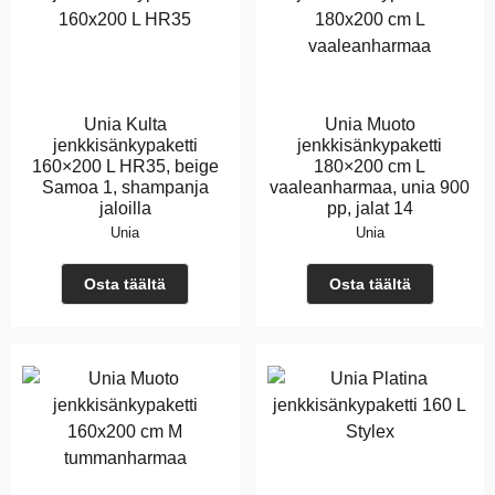
Unia Kulta
Unia Muoto
jenkkisänkypaketti
jenkkisänkypaketti
160×200 L HR35, beige
180×200 cm L
Samoa 1, shampanja
vaaleanharmaa, unia 900
jaloilla
pp, jalat 14
Unia
Unia
Osta täältä
Osta täältä