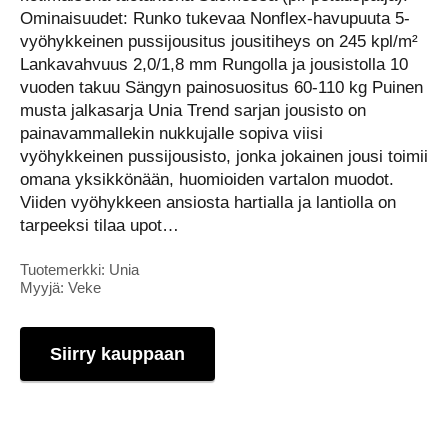
Ominaisuudet: Runko tukevaa Nonflex-havupuuta 5-
vyöhykkeinen pussijousitus jousitiheys on 245 kpl/m²
Lankavahvuus 2,0/1,8 mm Rungolla ja jousistolla 10
vuoden takuu Sängyn painosuositus 60-110 kg Puinen
musta jalkasarja Unia Trend sarjan jousisto on
painavammallekin nukkujalle sopiva viisi
vyöhykkeinen pussijousisto, jonka jokainen jousi toimii
omana yksikkönään, huomioiden vartalon muodot.
Viiden vyöhykkeen ansiosta hartialla ja lantiolla on
tarpeeksi tilaa upot…
Tuotemerkki: Unia
Myyjä: Veke
Siirry kauppaan