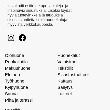
Instakodit esittelee upeita koteja ja
inspiroivia sisustuksia. Lisäksi löydät
hyviä tuotevinkkejä ja tarjouksia
sisustustuotteita sekä huonekaluja
myyvistä verkkokaupoista.
Olohuone
Huonekalut
Ruokailutila
Valaisimet
Makuuhuone
Tekstiilit
Eteinen
Sisustustuotteet
Työhuone
Kattaus
Kylpyhuone
Säilytys
Sauna
Laitteet
Piha ja terassi