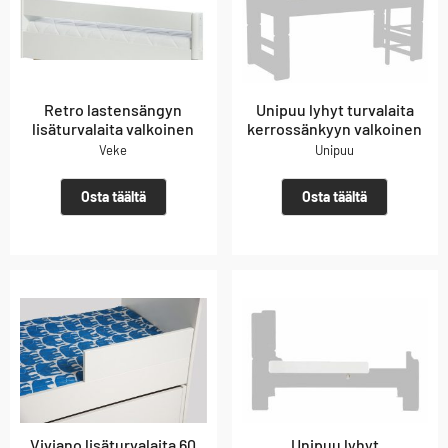
Retro lastensängyn
Unipuu lyhyt turvalaita
lisäturvalaita valkoinen
kerrossänkyyn valkoinen
Veke
Unipuu
Osta täältä
Osta täältä
Viviano lisäturvalaita 60
Unipuu lyhyt