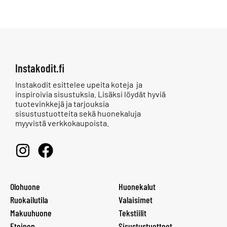
Instakodit.fi
Instakodit esittelee upeita koteja ja
inspiroivia sisustuksia. Lisäksi löydät hyviä
tuotevinkkejä ja tarjouksia
sisustustuotteita sekä huonekaluja
myyvistä verkkokaupoista.
Olohuone
Huonekalut
Ruokailutila
Valaisimet
Makuuhuone
Tekstiilit
Eteinen
Sisustustuotteet