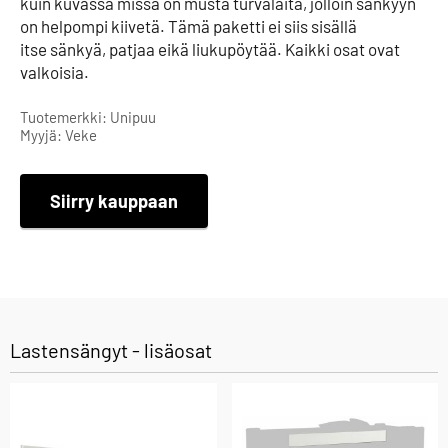
kuin kuvassa missä on musta turvalaita, jolloin sänkyyn
on helpompi kiivetä. Tämä paketti ei siis sisällä
itse sänkyä, patjaa eikä liukupöytää. Kaikki osat ovat
valkoisia.
Tuotemerkki: Unipuu
Myyjä: Veke
Siirry kauppaan
Lastensängyt - lisäosat