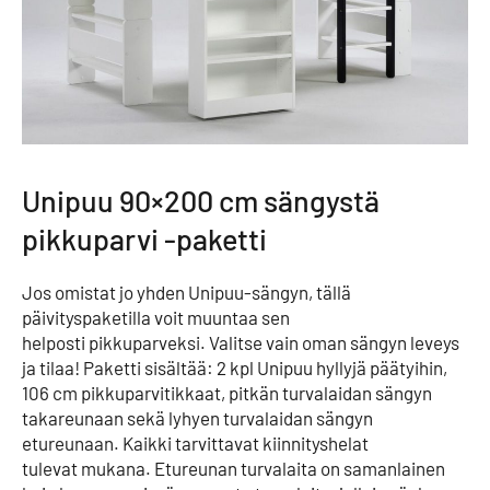
Unipuu 90×200 cm sängystä
pikkuparvi -paketti
Jos omistat jo yhden Unipuu-sängyn, tällä
päivityspaketilla voit muuntaa sen
helposti pikkuparveksi. Valitse vain oman sängyn leveys
ja tilaa! Paketti sisältää: 2 kpl Unipuu hyllyjä päätyihin,
106 cm pikkuparvitikkaat, pitkän turvalaidan sängyn
takareunaan sekä lyhyen turvalaidan sängyn
etureunaan. Kaikki tarvittavat kiinnityshelat
tulevat mukana. Etureunan turvalaita on samanlainen