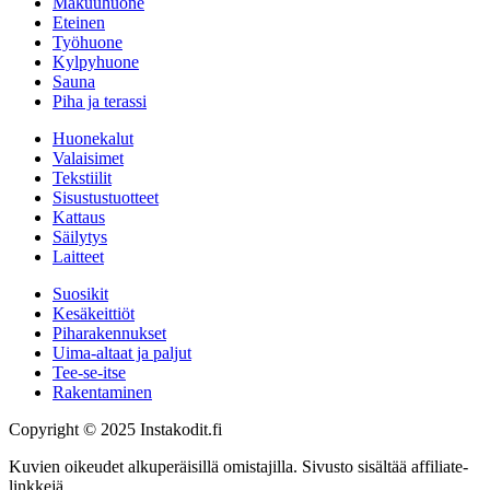
Makuuhuone
Eteinen
Työhuone
Kylpyhuone
Sauna
Piha ja terassi
Huonekalut
Valaisimet
Tekstiilit
Sisustustuotteet
Kattaus
Säilytys
Laitteet
Suosikit
Kesäkeittiöt
Piharakennukset
Uima-altaat ja paljut
Tee-se-itse
Rakentaminen
Copyright © 2025 Instakodit.fi
Kuvien oikeudet alkuperäisillä omistajilla. Sivusto sisältää affiliate-
linkkejä.