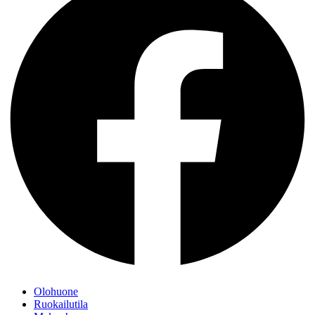
Olohuone
Ruokailutila