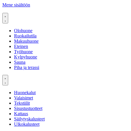
Mene sisältöön
Olohuone
Ruokailutila
Makuuhuone
Eteinen
Työhuone
Kylpyhuone
Sauna
Piha ja terassi
Huonekalut
Valaisimet
Tekstiilit
Sisustustuotteet
Kattaus
Säilytyskalusteet
Ulkokalusteet