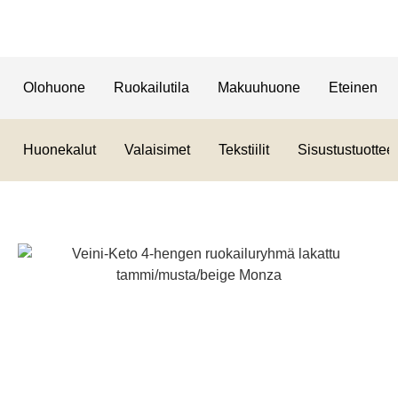
Olohuone
Ruokailutila
Makuuhuone
Eteinen
Huonekalut
Valaisimet
Tekstiilit
Sisustustuotteet