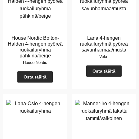
House Nordic Bolton-
Lana 4-hengen
Halden 4-hengen pyöreä
ruokailuryhmä pyöreä
ruokailuryhmä
savunharmaa/musta
pähkinä/beige
Veke
House Nordic
Osta täältä
Osta täältä