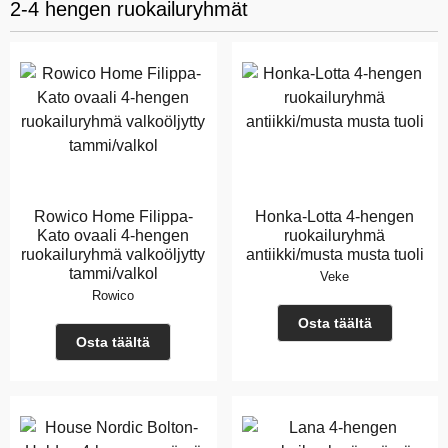
2-4 hengen ruokailuryhmät
Rowico Home Filippa-
Honka-Lotta 4-hengen
Kato ovaali 4-hengen
ruokailuryhmä
ruokailuryhmä valkoöljytty
antiikki/musta musta tuoli
tammi/valkol
Veke
Rowico
Osta täältä
Osta täältä