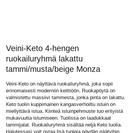
Veini-Keto 4-hengen
ruokailuryhmä lakattu
tammi/musta/beige Monza
Veini-Keto on näyttävä ruokailuryhmä, joka sopii
erinomaisesti moderniin keittiöön. Ruokapöytä on
valmistettu massiivi tammesta, jonka pinta on lakattu.
Keto tuolin kuppimainen kangasverhoiltu istuin on
miellyttävä istua. Kiinteä istuinpehmuste tuo erityistä
mukavuutta istumiseen. Tuolissa on laadukkaat
tammijalat. Ruokailuryhmä sisältää neljä Keto tuolia.
Halutessasi voit ostaa lisä tuoleja pöydän päätyihin,