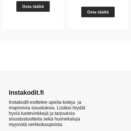
Osta täältä
Osta täältä
Instakodit.fi
Instakodit esittelee upeita koteja ja
inspiroivia sisustuksia. Lisäksi löydät
hyviä tuotevinkkejä ja tarjouksia
sisustustuotteita sekä huonekaluja
myyvistä verkkokaupoista.