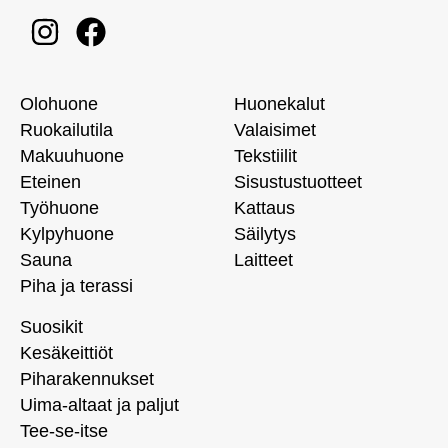
Olohuone
Huonekalut
Ruokailutila
Valaisimet
Makuuhuone
Tekstiilit
Eteinen
Sisustustuotteet
Työhuone
Kattaus
Kylpyhuone
Säilytys
Sauna
Laitteet
Piha ja terassi
Suosikit
Kesäkeittiöt
Piharakennukset
Uima-altaat ja paljut
Tee-se-itse