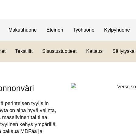
Makuuhuone
Eteinen
Työhuone
Kylpyhuone
met
Tekstiilit
Sisustustuotteet
Kattaus
Säilytyskal
onnonväri
perinteisen tyylisiin
ytä on aina hyvä valinta,
 massiivinen tai tilaa
tyylinen kehys ympärillä,
mm paksua MDFää ja