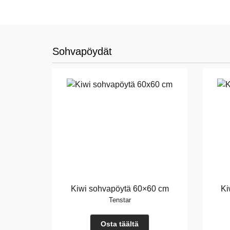
Sohvapöydät
Kiwi sohvapöytä 60×60 cm
Ki
Tenstar
Osta täältä