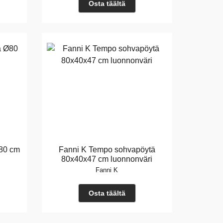
Osta täältä
Ø80 cm
Fanni K Tempo sohvapöytä
80x40x47 cm luonnonväri
Fanni K
Osta täältä