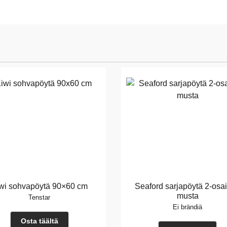
wi sohvapöytä 90×60 cm
Seaford sarjapöytä 2-osa
musta
Tenstar
Ei brändiä
Osta täältä