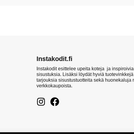
Instakodit.fi
Instakodit esittelee upeita koteja ja inspiroivia
sisustuksia. Lisäksi löydät hyviä tuotevinkkejä
tarjouksia sisustustuotteita sekä huonekaluja
verkkokaupoista.