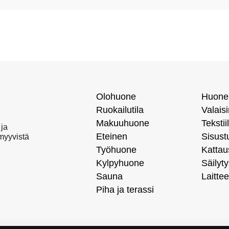
Olohuone
Huone
Ruokailutila
Valais
Makuuhuone
Tekstiil
 ja
Eteinen
Sisust
 myyvistä
Työhuone
Kattau
Kylpyhuone
Säilyty
Sauna
Laittee
Piha ja terassi