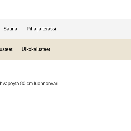
Sauna
Piha ja terassi
usteet
Ulkokalusteet