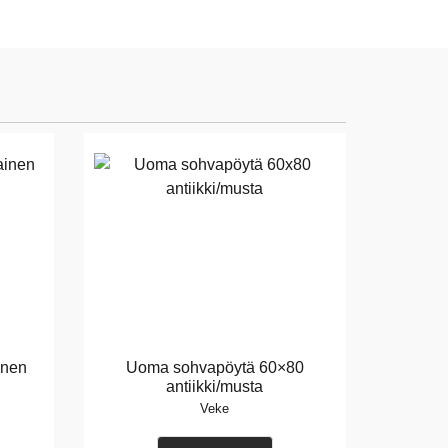
inen
Uoma sohvapöytä 60×80
antiikki/musta
Veke