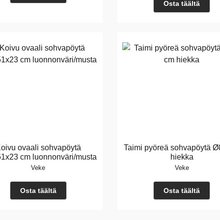
Osta täältä
oivu ovaali sohvapöytä
Taimi pyöreä sohvapöytä 
1x23 cm luonnonväri/musta
hiekka
Veke
Veke
Osta täältä
Osta täältä