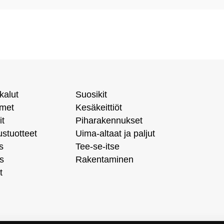
kalut
Suosikit
imet
Kesäkeittiöt
it
Piharakennukset
ustuotteet
Uima-altaat ja paljut
s
Tee-se-itse
s
Rakentaminen
t