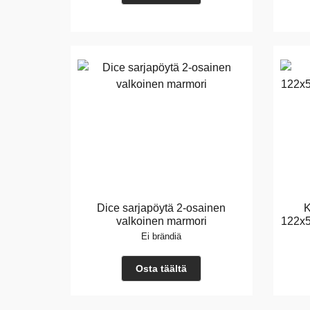
Dice sarjapöytä 2-osainen
K
valkoinen marmori
122x5
Ei brändiä
Osta täältä