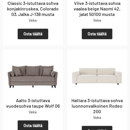
Classic 3-istuttava sohva
Viive 3-istuttava sohva
konjakinruskea, Colorado
vaalea beige Naomi 42,
03, Jalka J-138 musta
jalat 50100 musta
Veke
Veke
Osta täältä
Osta täältä
Aalto 3-istuttava
Hattara 3-istuttava sohva
vuodesohva taupe Wolf 06
luonnonvalkoinen Rodeo
200
Veke
Veke
Osta täältä