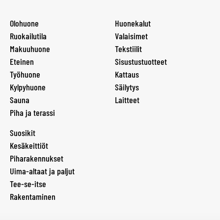
Olohuone
Huonekalut
Ruokailutila
Valaisimet
Makuuhuone
Tekstiilit
Eteinen
Sisustustuotteet
Työhuone
Kattaus
Kylpyhuone
Säilytys
Sauna
Laitteet
Piha ja terassi
Suosikit
Kesäkeittiöt
Piharakennukset
Uima-altaat ja paljut
Tee-se-itse
Rakentaminen