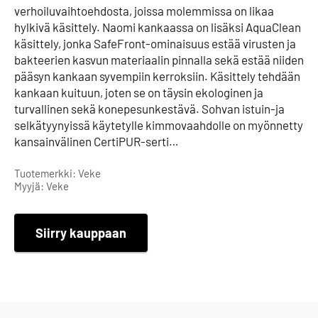
verhoiluvaihtoehdosta, joissa molemmissa on likaa
hylkivä käsittely. Naomi kankaassa on lisäksi AquaClean
käsittely, jonka SafeFront-ominaisuus estää virusten ja
bakteerien kasvun materiaalin pinnalla sekä estää niiden
pääsyn kankaan syvempiin kerroksiin. Käsittely tehdään
kankaan kuituun, joten se on täysin ekologinen ja
turvallinen sekä konepesunkestävä. Sohvan istuin-ja
selkätyynyissä käytetylle kimmovaahdolle on myönnetty
kansainvälinen CertiPUR-serti…
Tuotemerkki: Veke
Myyjä: Veke
Siirry kauppaan