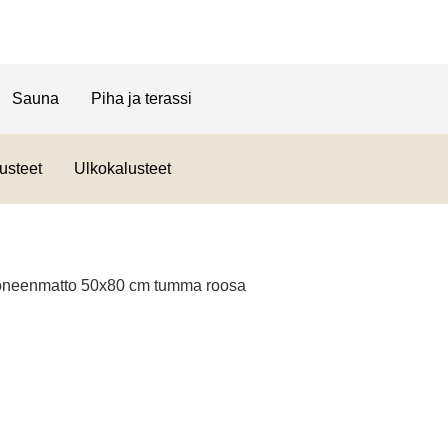
Sauna
Piha ja terassi
usteet
Ulkokalusteet