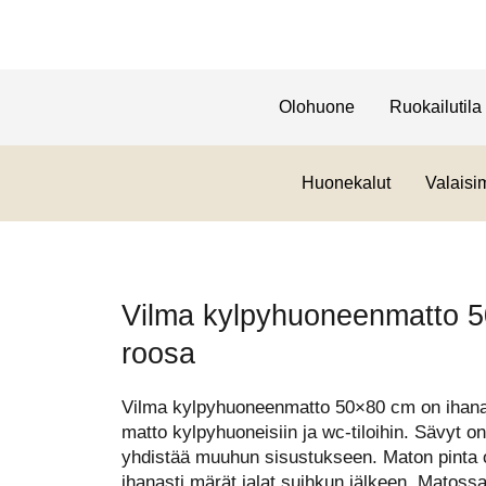
Olohuone
Ruokailutila
Huonekalut
Valaisi
Vilma kylpyhuoneenmatto 
roosa
Vilma kylpyhuoneenmatto 50×80 cm on ihan
matto kylpyhuoneisiin ja wc-tiloihin. Sävyt on
yhdistää muuhun sisustukseen. Maton pinta 
ihanasti märät jalat suihkun jälkeen. Matoss