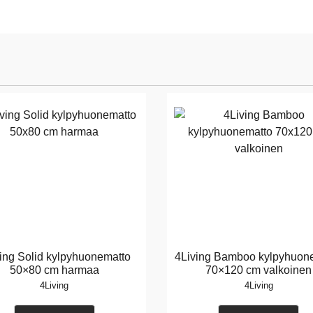
ing Solid kylpyhuonematto
4Living Bamboo kylpyhuon
50×80 cm harmaa
70×120 cm valkoinen
4Living
4Living