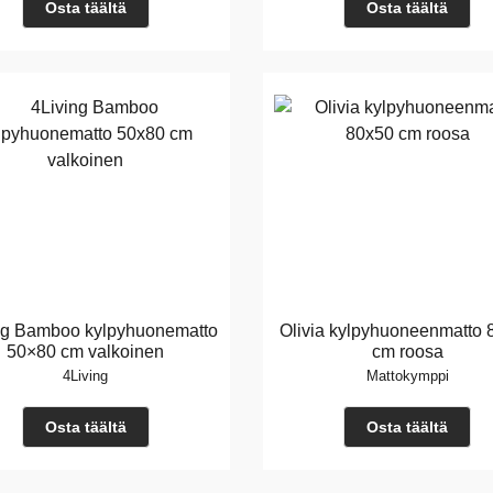
Osta täältä
Osta täältä
ng Bamboo kylpyhuonematto
Olivia kylpyhuoneenmatto 
50×80 cm valkoinen
cm roosa
4Living
Mattokymppi
Osta täältä
Osta täältä