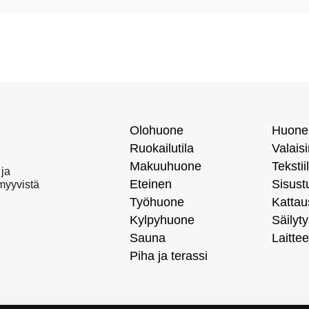
Olohuone
Huone
Ruokailutila
Valais
Makuuhuone
Tekstiil
 ja
Eteinen
Sisust
 myyvistä
Työhuone
Kattau
Kylpyhuone
Säilyty
Sauna
Laittee
Piha ja terassi