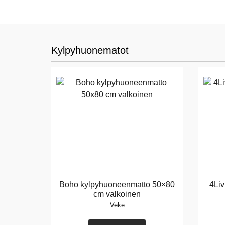
Kylpyhuonematot
Boho kylpyhuoneenmatto 50×80
4Liv
cm valkoinen
Veke