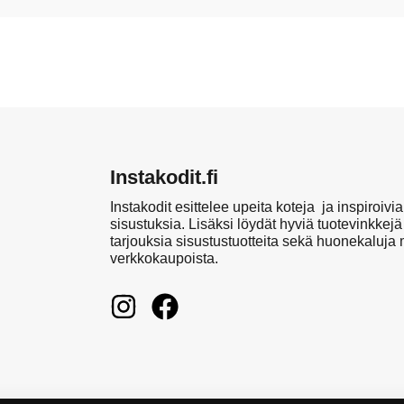
Instakodit.fi
Instakodit esittelee upeita koteja ja inspiroivia
sisustuksia. Lisäksi löydät hyviä tuotevinkkejä
tarjouksia sisustustuotteita sekä huonekaluja
verkkokaupoista.