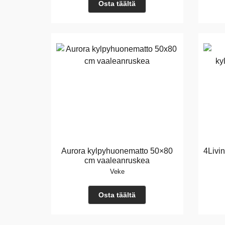
Osta täältä
Aurora kylpyhuonematto 50×80
4Livi
cm vaaleanruskea
Veke
Osta täältä