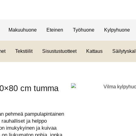
Makuuhuone
Eteinen
Työhuone
Kylpyhuone
met
Tekstiilit
Sisustustuotteet
Kattaus
Säilytyskal
50×80 cm tumma
an pehmeä pampulapintainen
 rauhalliset ja helppo
on imukykyinen ja kuivaa
a on liukumaton pohja, jonka