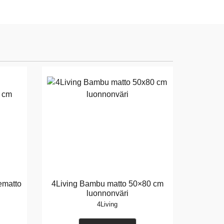
ematto
4Living Bambu matto 50×80 cm
luonnonväri
4Living