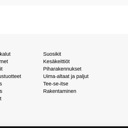
kalut
Suosikit
imet
Kesäkeittiöt
it
Piharakennukset
ustuotteet
Uima-altaat ja paljut
s
Tee-se-itse
s
Rakentaminen
t