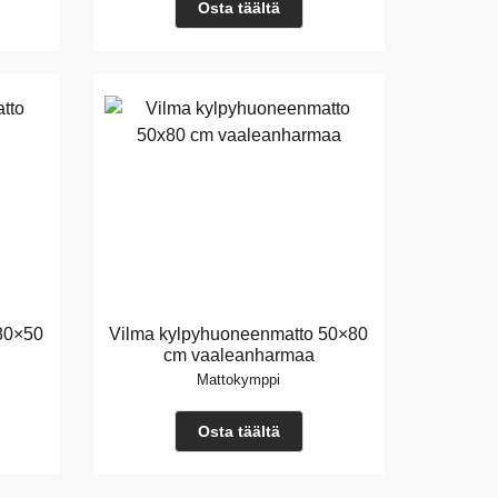
Osta täältä
80×50
Vilma kylpyhuoneenmatto 50×80
cm vaaleanharmaa
Mattokymppi
Osta täältä