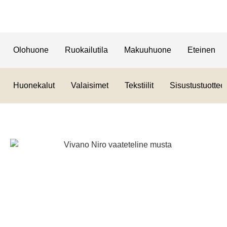
Olohuone
Ruokailutila
Makuuhuone
Eteinen
Huonekalut
Valaisimet
Tekstiilit
Sisustustuotteet