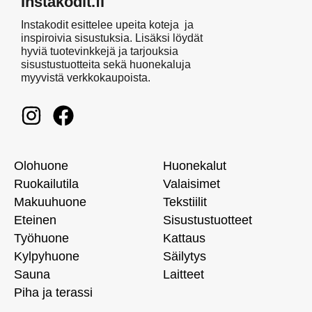
Instakodit.fi
Instakodit esittelee upeita koteja ja
inspiroivia sisustuksia. Lisäksi löydät
hyviä tuotevinkkejä ja tarjouksia
sisustustuotteita sekä huonekaluja
myyvistä verkkokaupoista.
Olohuone
Huonekalut
Ruokailutila
Valaisimet
Makuuhuone
Tekstiilit
Eteinen
Sisustustuotteet
Työhuone
Kattaus
Kylpyhuone
Säilytys
Sauna
Laitteet
Piha ja terassi