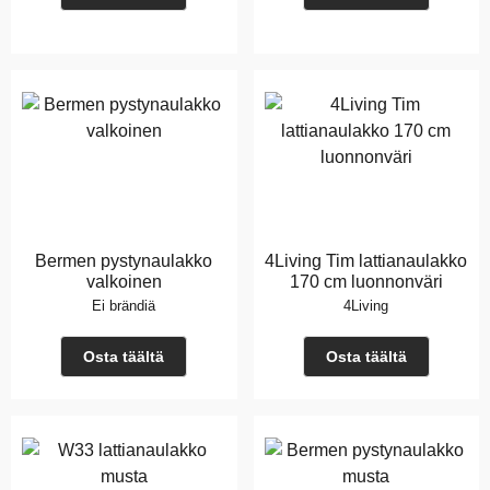
Bermen pystynaulakko
4Living Tim lattianaulakko
valkoinen
170 cm luonnonväri
Ei brändiä
4Living
Osta täältä
Osta täältä