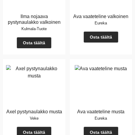
Ilma nojaava
Ava vaateteline valkoinen
pystynaulakko valkoinen
Eureka
Kulmala-Tuote
Osta täältä
Osta täältä
Axel pystynaulakko musta
Ava vaateteline musta
Veke
Eureka
Osta täältä
Osta täältä