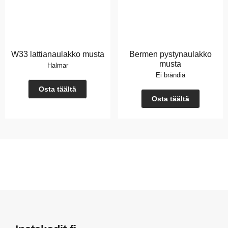
W33 lattianaulakko musta
Bermen pystynaulakko
musta
Halmar
Ei brändiä
Osta täältä
Osta täältä