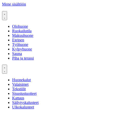
Mene sisältöön
Olohuone
Ruokailutila
Makuuhuone
Eteinen
Työhuone
Kylpyhuone
Sauna
Piha ja terassi
Huonekalut
Valaisimet
Tekstiilit
Sisustustuotteet
Kattaus
Säilytyskalusteet
Ulkokalusteet