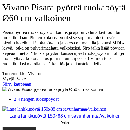
Vivano Pisara pyöreä ruokapöytä
Ø60 cm valkoinen
Pisara pyöreä ruokapöytä on kaunis ja ajaton valinta keittiöön tai
ruokailutilaan. Pienen kokonsa vuoksi se sopii mainiosti myös
pieniin koteihin. Ruokapöydän jalkaosa on metallia ja kansi MDF-
levyä, jotka on pulverimaalattu valkoiseksi. Siro jalka lisää pöytään
kepeää ilmettä. Yhdistä pöydän kanssa upeat ruokapöydän tuolit ja
luo näyttävä kokonaisuus juuri sinun tarpeisiisi! Viimeistele
ruokailutilasi matolla, sekä keittiö- ja kattaustekstiileillä.
Tuotemerkki: Vivano
Myyjä: Veke
Siirry kauppaan
2-4 hengen ruokapöydät
Lana lankkupöytä 150×88 cm savunharmaa/valkoinen
Veke