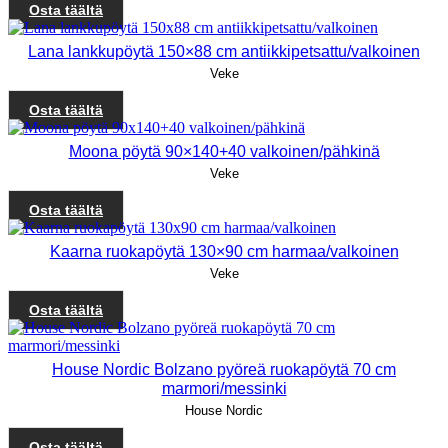
Osta täältä
Lana lankkupöytä 150×88 cm antiikkipetsattu/valkoinen
Veke
Osta täältä
Moona pöytä 90×140+40 valkoinen/pähkinä
Veke
Osta täältä
Kaarna ruokapöytä 130×90 cm harmaa/valkoinen
Veke
Osta täältä
House Nordic Bolzano pyöreä ruokapöytä 70 cm
marmori/messinki
House Nordic
Osta täältä