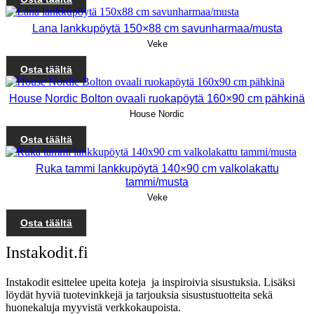
Lana lankkupöytä 150×88 cm savunharmaa/musta
Veke
Osta täältä
House Nordic Bolton ovaali ruokapöytä 160×90 cm pähkinä
House Nordic
Osta täältä
Ruka tammi lankkupöytä 140×90 cm valkolakattu
tammi/musta
Veke
Osta täältä
Instakodit.fi
Instakodit esittelee upeita koteja ja inspiroivia sisustuksia. Lisäksi
löydät hyviä tuotevinkkejä ja tarjouksia sisustustuotteita sekä
huonekaluja myyvistä verkkokaupoista.