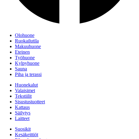
Olohuone
Ruokailutila
Makuuhuone
Eteinen
Työhuone
Kylpyhuone
Sauna
Piha ja terassi
Huonekalut
Valaisimet
Tekstiilit
Sisustustuotteet
Kattaus
Säilytys
Laitteet
Suosikit
Kesäkeittiöt