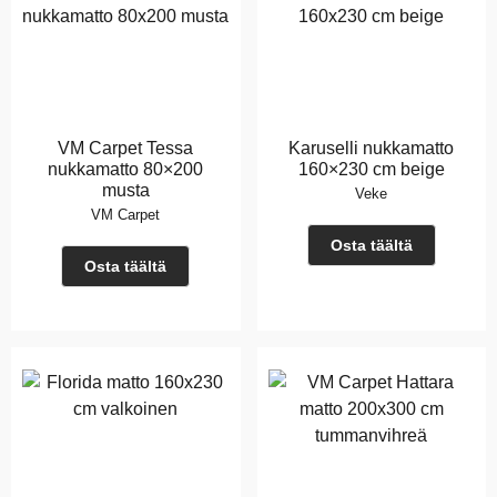
VM Carpet Tessa
Karuselli nukkamatto
nukkamatto 80×200
160×230 cm beige
musta
Veke
VM Carpet
Osta täältä
Osta täältä