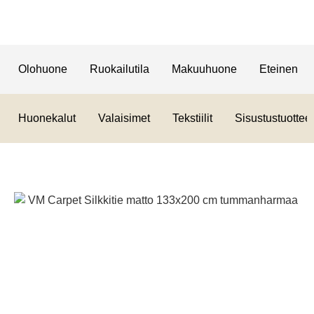
Olohuone
Ruokailutila
Makuuhuone
Eteinen
Huonekalut
Valaisimet
Tekstiilit
Sisustustuotteet