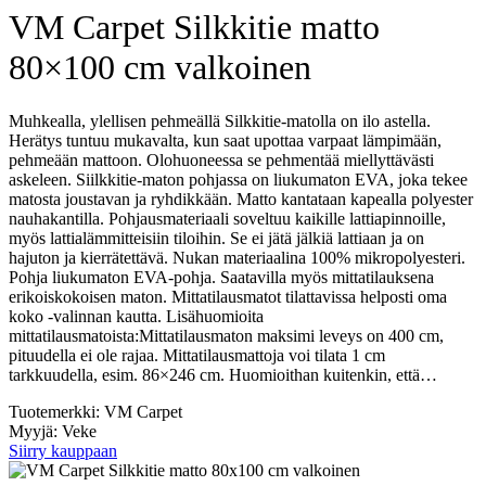
VM Carpet Silkkitie matto
80×100 cm valkoinen
Muhkealla, ylellisen pehmeällä Silkkitie-matolla on ilo astella.
Herätys tuntuu mukavalta, kun saat upottaa varpaat lämpimään,
pehmeään mattoon. Olohuoneessa se pehmentää miellyttävästi
askeleen. Siilkkitie-maton pohjassa on liukumaton EVA, joka tekee
matosta joustavan ja ryhdikkään. Matto kantataan kapealla polyester
nauhakantilla. Pohjausmateriaali soveltuu kaikille lattiapinnoille,
myös lattialämmitteisiin tiloihin. Se ei jätä jälkiä lattiaan ja on
hajuton ja kierrätettävä. Nukan materiaalina 100% mikropolyesteri.
Pohja liukumaton EVA-pohja. Saatavilla myös mittatilauksena
erikoiskokoisen maton. Mittatilausmatot tilattavissa helposti oma
koko -valinnan kautta. Lisähuomioita
mittatilausmatoista:Mittatilausmaton maksimi leveys on 400 cm,
pituudella ei ole rajaa. Mittatilausmattoja voi tilata 1 cm
tarkkuudella, esim. 86×246 cm. Huomioithan kuitenkin, että…
Tuotemerkki: VM Carpet
Myyjä: Veke
Siirry kauppaan