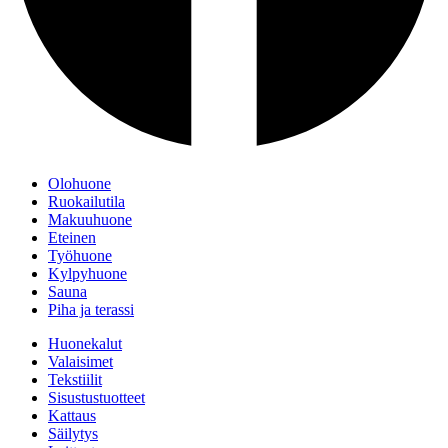
Olohuone
Ruokailutila
Makuuhuone
Eteinen
Työhuone
Kylpyhuone
Sauna
Piha ja terassi
Huonekalut
Valaisimet
Tekstiilit
Sisustustuotteet
Kattaus
Säilytys