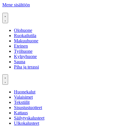
Mene sisältöön
Olohuone
Ruokailutila
Makuuhuone
Eteinen
Työhuone
Kylpyhuone
Sauna
Piha ja terassi
Huonekalut
Valaisimet
Tekstiilit
Sisustustuotteet
Kattaus
Säilytyskalusteet
Ulkokalusteet