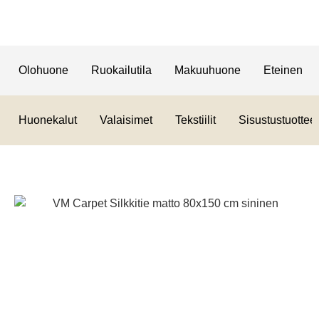
Olohuone
Ruokailutila
Makuuhuone
Eteinen
Huonekalut
Valaisimet
Tekstiilit
Sisustustuotteet