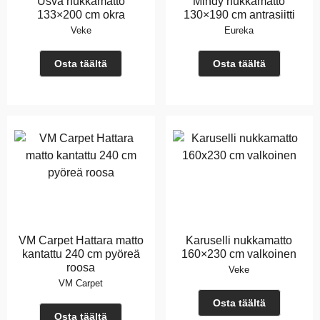
Usva nukkamatto
Mindy nukkamatto
133×200 cm okra
130×190 cm antrasiitti
Veke
Eureka
Osta täältä
Osta täältä
VM Carpet Hattara matto
Karuselli nukkamatto
kantattu 240 cm pyöreä
160×230 cm valkoinen
roosa
Veke
VM Carpet
Osta täältä
Osta täältä