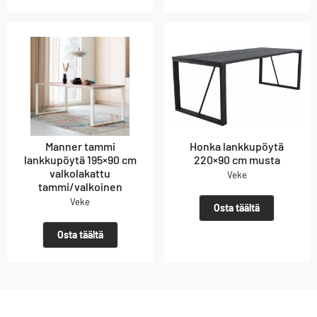
Manner tammi
Honka lankkupöytä
lankkupöytä 195×90 cm
220×90 cm musta
valkolakattu
Veke
tammi/valkoinen
Veke
Osta täältä
Osta täältä