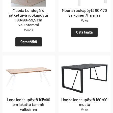
Mooda Lundegård
Moona ruokapöytä 90×170
jatkettava ruokapöytä
valkoinen/harmaa
180×90+59,5 cm
Veke
valkotammi
Mooda
Osta täältä
Osta täältä
Lana lankkupöytä 195×90
Honka lankkupöytä 180×90
cm lakattu tammi/
musta
valkoinen
Veke