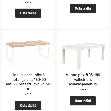
Veke
Osta täältä
Osta täältä
Honka lankkupöytä
Vuono pöytä 95×180
metallijaloilla 180×90
valkoinen,
antiikkipetsattu/valkoine
asiakaspalautus
n
Veke
Veke
Osta täältä
Osta täältä