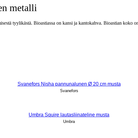
n metalli
ämisestä tyylikästä. Bioastiassa on kansi ja kantokahva. Bioastian koko 
Svanefors Nisha pannunalunen Ø 20 cm musta
Svanefors
Umbra Squire lautasliinateline musta
Umbra