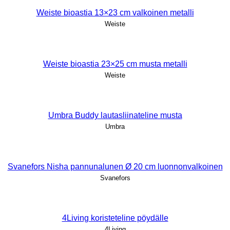
Weiste bioastia 13×23 cm valkoinen metalli
Weiste
Weiste bioastia 23×25 cm musta metalli
Weiste
Umbra Buddy lautasliinateline musta
Umbra
Svanefors Nisha pannunalunen Ø 20 cm luonnonvalkoinen
Svanefors
4Living koristeteline pöydälle
4Living