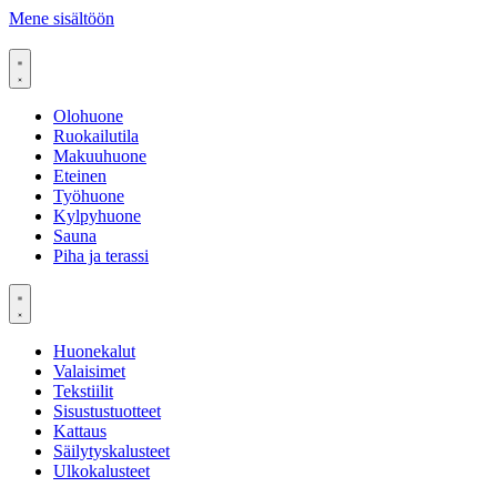
Mene sisältöön
Olohuone
Ruokailutila
Makuuhuone
Eteinen
Työhuone
Kylpyhuone
Sauna
Piha ja terassi
Huonekalut
Valaisimet
Tekstiilit
Sisustustuotteet
Kattaus
Säilytyskalusteet
Ulkokalusteet