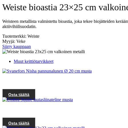
Weiste bioastia 23×25 cm valkoine
Weisteen metallista valmistettu bioastia, joka tekee biojätteiden kerä
aktiivihiilisuodatin.
Tuotemerkki: Weiste
Myyjä: Veke
Siirry kauppaan
Muut keittiötarvikkeet
Osta täältä
Osta täältä