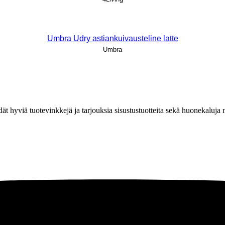
Umbra Udry astiankuivausteline latte
Umbra
löydät hyviä tuotevinkkejä ja tarjouksia sisustustuotteita sekä huonekaluj