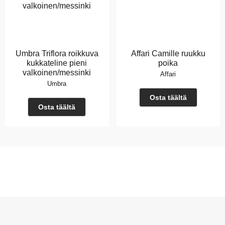
Umbra Triflora roikkuva
Affari Camille ruukku
kukkateline pieni
poika
valkoinen/messinki
Affari
Umbra
Osta täältä
Osta täältä