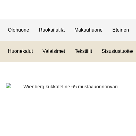
Olohuone
Ruokailutila
Makuuhuone
Eteinen
Huonekalut
Valaisimet
Tekstiilit
Sisustustuotteet