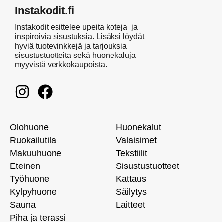
Instakodit.fi
Instakodit esittelee upeita koteja ja
inspiroivia sisustuksia. Lisäksi löydät
hyviä tuotevinkkejä ja tarjouksia
sisustustuotteita sekä huonekaluja
myyvistä verkkokaupoista.
Olohuone
Huonekalut
Ruokailutila
Valaisimet
Makuuhuone
Tekstiilit
Eteinen
Sisustustuotteet
Työhuone
Kattaus
Kylpyhuone
Säilytys
Sauna
Laitteet
Piha ja terassi