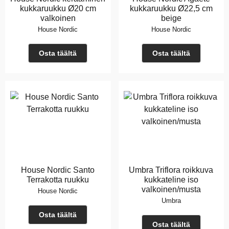
kukkaruukku Ø20 cm
kukkaruukku Ø22,5 cm
valkoinen
beige
House Nordic
House Nordic
Osta täältä
Osta täältä
House Nordic Santo
Umbra Triflora roikkuva
Terrakotta ruukku
kukkateline iso
valkoinen/musta
House Nordic
Umbra
Osta täältä
Osta täältä