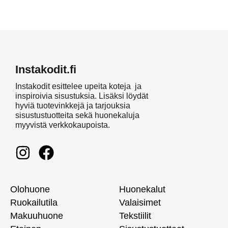
Instakodit.fi
Instakodit esittelee upeita koteja ja
inspiroivia sisustuksia. Lisäksi löydät
hyviä tuotevinkkejä ja tarjouksia
sisustustuotteita sekä huonekaluja
myyvistä verkkokaupoista.
Olohuone
Huonekalut
Ruokailutila
Valaisimet
Makuuhuone
Tekstiilit