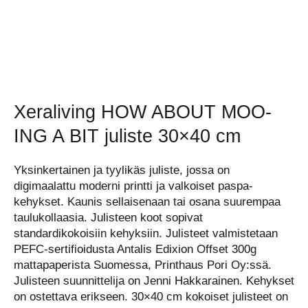
Xeraliving HOW ABOUT MOO-
ING A BIT juliste 30×40 cm
Yksinkertainen ja tyylikäs juliste, jossa on
digimaalattu moderni printti ja valkoiset paspa-
kehykset. Kaunis sellaisenaan tai osana suurempaa
taulukollaasia. Julisteen koot sopivat
standardikokoisiin kehyksiin. Julisteet valmistetaan
PEFC-sertifioidusta Antalis Edixion Offset 300g
mattapaperista Suomessa, Printhaus Pori Oy:ssä.
Julisteen suunnittelija on Jenni Hakkarainen. Kehykset
on ostettava erikseen. 30×40 cm kokoiset julisteet on