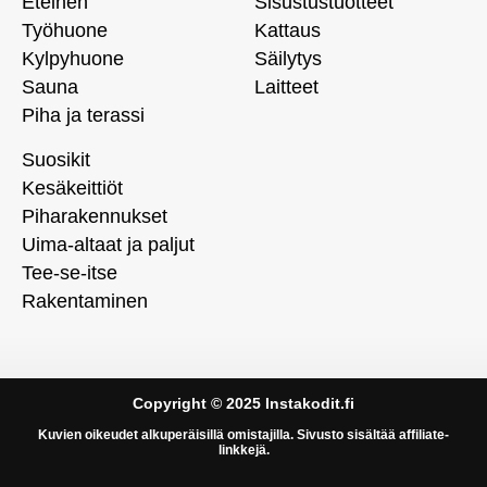
Eteinen
Sisustustuotteet
Työhuone
Kattaus
Kylpyhuone
Säilytys
Sauna
Laitteet
Piha ja terassi
Suosikit
Kesäkeittiöt
Piharakennukset
Uima-altaat ja paljut
Tee-se-itse
Rakentaminen
Copyright © 2025 Instakodit.fi
Kuvien oikeudet alkuperäisillä omistajilla. Sivusto sisältää affiliate-
linkkejä.