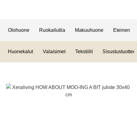
Olohuone
Ruokailutila
Makuuhuone
Eteinen
Huonekalut
Valaisimet
Tekstiilit
Sisustustuotteet