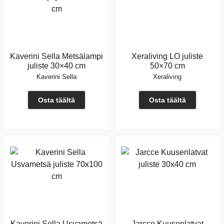
Kaverini Sella Metsälampi
Xeraliving LO juliste
juliste 30×40 cm
50×70 cm
Kaverini Sella
Xeraliving
Osta täältä
Osta täältä
Kaverini Sella Usvametsä
Jarcce Kuusenlatvat