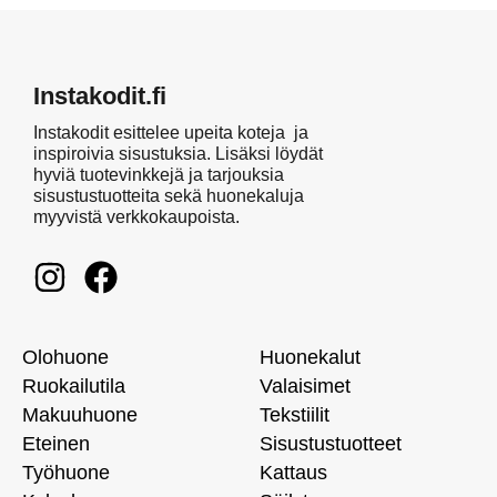
Instakodit.fi
Instakodit esittelee upeita koteja ja
inspiroivia sisustuksia. Lisäksi löydät
hyviä tuotevinkkejä ja tarjouksia
sisustustuotteita sekä huonekaluja
myyvistä verkkokaupoista.
Olohuone
Huonekalut
Ruokailutila
Valaisimet
Makuuhuone
Tekstiilit
Eteinen
Sisustustuotteet
Työhuone
Kattaus