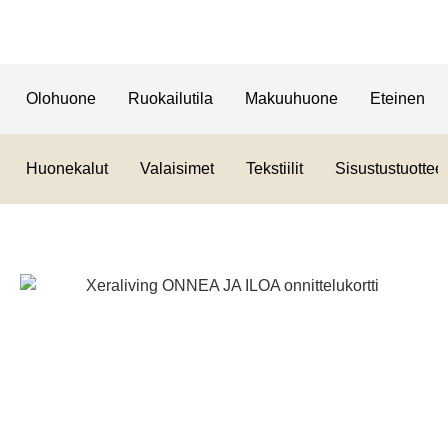
Olohuone
Ruokailutila
Makuuhuone
Eteinen
Huonekalut
Valaisimet
Tekstiilit
Sisustustuotteet