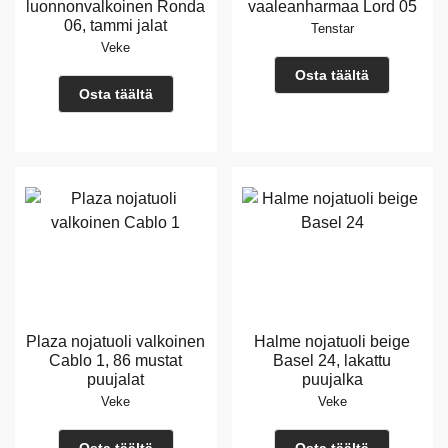
luonnonvalkoinen Ronda
vaaleanharmaa Lord 05
06, tammi jalat
Tenstar
Veke
Osta täältä
Osta täältä
Plaza nojatuoli valkoinen
Halme nojatuoli beige
Cablo 1, 86 mustat
Basel 24, lakattu
puujalat
puujalka
Veke
Veke