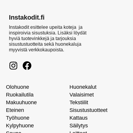
Instakodit.fi
Instakodit esittelee upeita koteja ja
inspiroivia sisustuksia. Lisäksi löydät
hyviä tuotevinkkejä ja tarjouksia
sisustustuotteita sekä huonekaluja
myyvistä verkkokaupoista.
Olohuone
Huonekalut
Ruokailutila
Valaisimet
Makuuhuone
Tekstiilit
Eteinen
Sisustustuotteet
Työhuone
Kattaus
Kylpyhuone
Säilytys