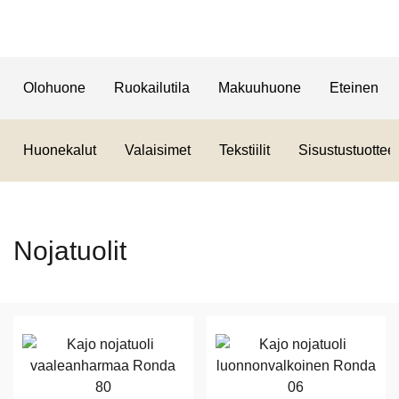
Olohuone
Ruokailutila
Makuuhuone
Eteinen
Huonekalut
Valaisimet
Tekstiilit
Sisustustuotteet
Nojatuolit