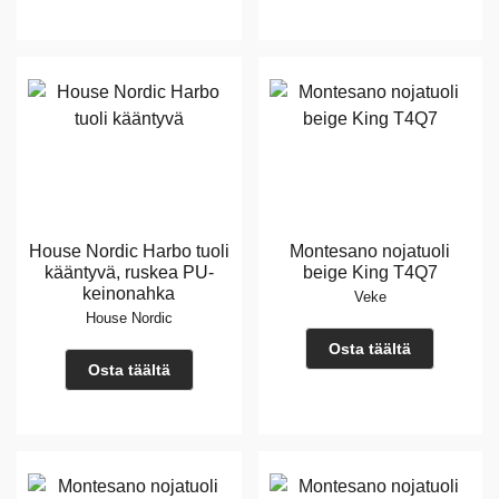
House Nordic Harbo tuoli
Montesano nojatuoli
kääntyvä, ruskea PU-
beige King T4Q7
keinonahka
Veke
House Nordic
Osta täältä
Osta täältä