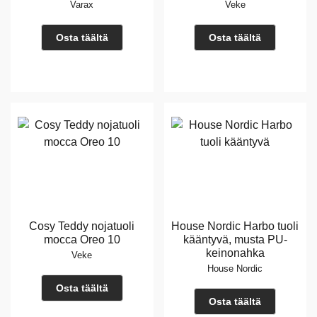
Varax
Veke
Osta täältä
Osta täältä
Cosy Teddy nojatuoli
House Nordic Harbo tuoli
mocca Oreo 10
kääntyvä, musta PU-
keinonahka
Veke
House Nordic
Osta täältä
Osta täältä