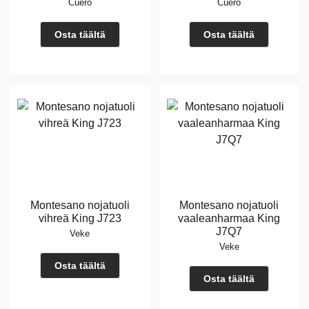
Cuero
Cuero
Osta täältä
Osta täältä
Montesano nojatuoli
Montesano nojatuoli
vihreä King J723
vaaleanharmaa King
J7Q7
Veke
Veke
Osta täältä
Osta täältä