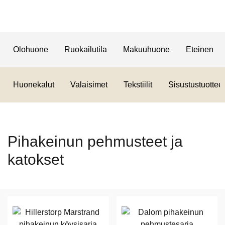
Olohuone
Ruokailutila
Makuuhuone
Eteinen
Huonekalut
Valaisimet
Tekstiilit
Sisustustuotteet
Pihakeinun pehmusteet ja
katokset