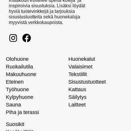
Instakodit esittelee upeita koteja ja
inspiroivia sisustuksia. Lisäksi löydät
hyviä tuotevinkkejä ja tarjouksia
sisustustuotteita sekä huonekaluja
myyvistä verkkokaupoista.
Olohuone
Huonekalut
Ruokailutila
Valaisimet
Makuuhuone
Tekstiilit
Eteinen
Sisustustuotteet
Työhuone
Kattaus
Kylpyhuone
Säilytys
Sauna
Laitteet
Piha ja terassi
Suosikit