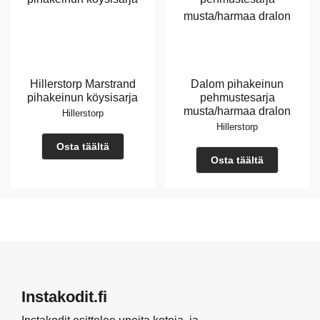
Hillerstorp Marstrand
Dalom pihakeinun
pihakeinun köysisarja
pehmustesarja
musta/harmaa dralon
Hillerstorp
Hillerstorp
Osta täältä
Osta täältä
Instakodit.fi