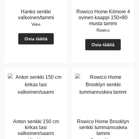
Hanko senkki
Rowico Home Kilmore 4
valkoinen/tammi
ovinen kaappi 150×80
musta tammi
Veke
Rowico
Osta täältä
Osta täältä
Anton senkki 150 cm
Rowico Home Brooklyn
kirkas lasi
senkki tummanruskea
valkoinen/saarni
tammi