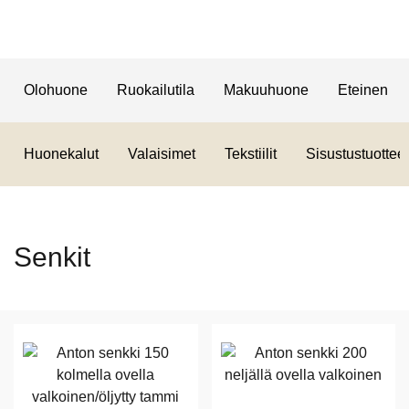
Olohuone
Ruokailutila
Makuuhuone
Eteinen
Huonekalut
Valaisimet
Tekstiilit
Sisustustuotteet
Senkit