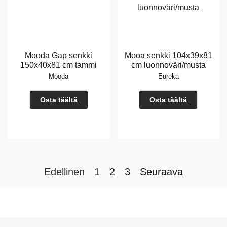
Mooda Gap senkki
Mooa senkki 104x39x81
150x40x81 cm tammi
cm luonnoväri/musta
Mooda
Eureka
Osta täältä
Osta täältä
Edellinen
1
2
3
Seuraava