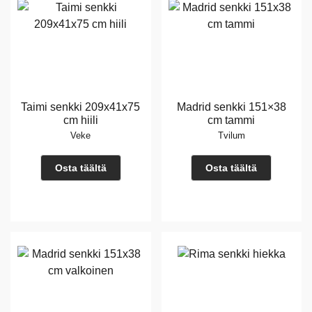
Taimi senkki 209x41x75
Madrid senkki 151×38
cm hiili
cm tammi
Veke
Tvilum
Osta täältä
Osta täältä