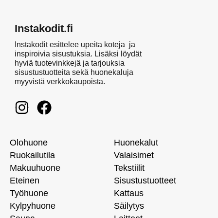
Instakodit.fi
Instakodit esittelee upeita koteja ja
inspiroivia sisustuksia. Lisäksi löydät
hyviä tuotevinkkejä ja tarjouksia
sisustustuotteita sekä huonekaluja
myyvistä verkkokaupoista.
Olohuone
Huonekalut
Ruokailutila
Valaisimet
Makuuhuone
Tekstiilit
Eteinen
Sisustustuotteet
Työhuone
Kattaus
Kylpyhuone
Säilytys