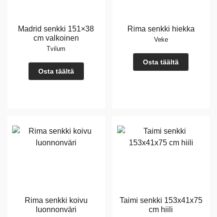
Madrid senkki 151×38
Rima senkki hiekka
cm valkoinen
Veke
Tvilum
Osta täältä
Osta täältä
Rima senkki koivu
Taimi senkki 153x41x75
luonnonväri
cm hiili