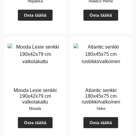
Hiipakka
Rowico Home
Osta täältä
Osta täältä
Mooda Lexie senkki
Atlantic senkki
190x42x79 cm
180x45x75 cm
valkolakattu
rustiikki/valkoinen
Mooda
Veke
Osta täältä
Osta täältä