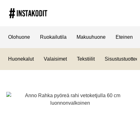
Olohuone
Ruokailutila
Makuuhuone
Eteinen
Huonekalut
Valaisimet
Tekstiilit
Sisustustuotteet