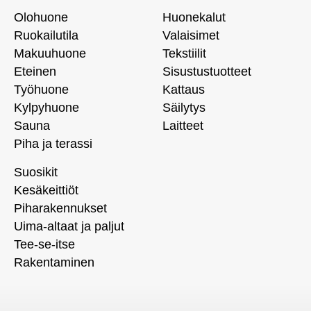
Olohuone
Huonekalut
Ruokailutila
Valaisimet
Makuuhuone
Tekstiilit
Eteinen
Sisustustuotteet
Työhuone
Kattaus
Kylpyhuone
Säilytys
Sauna
Laitteet
Piha ja terassi
Suosikit
Kesäkeittiöt
Piharakennukset
Uima-altaat ja paljut
Tee-se-itse
Rakentaminen