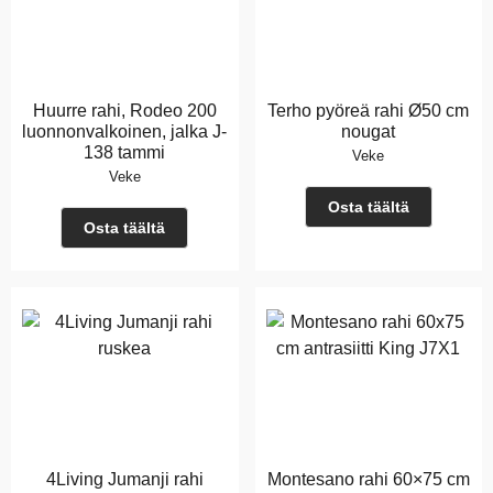
Huurre rahi, Rodeo 200
Terho pyöreä rahi Ø50 cm
luonnonvalkoinen, jalka J-
nougat
138 tammi
Veke
Veke
Osta täältä
Osta täältä
4Living Jumanji rahi
Montesano rahi 60×75 cm