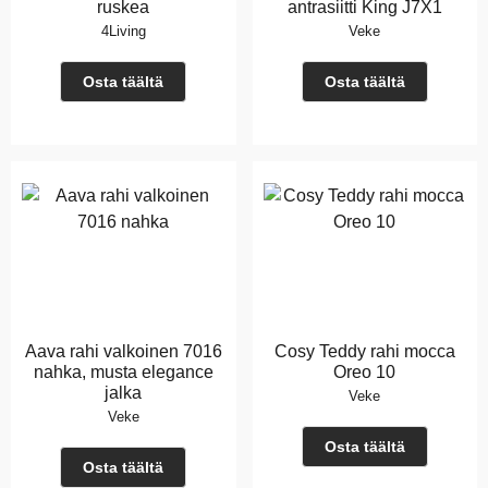
ruskea
antrasiitti King J7X1
4Living
Veke
Osta täältä
Osta täältä
Aava rahi valkoinen 7016
Cosy Teddy rahi mocca
nahka, musta elegance
Oreo 10
jalka
Veke
Veke
Osta täältä
Osta täältä