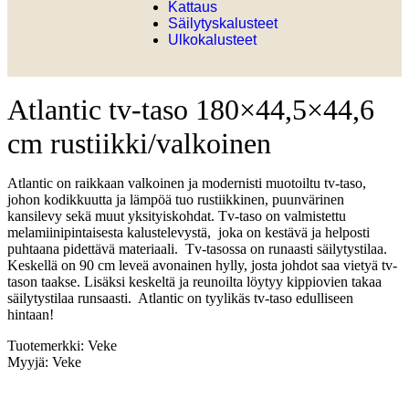
Kattaus
Säilytyskalusteet
Ulkokalusteet
Atlantic tv-taso 180×44,5×44,6
cm rustiikki/valkoinen
Atlantic on raikkaan valkoinen ja modernisti muotoiltu tv-taso,
johon kodikkuutta ja lämpöä tuo rustiikkinen, puunvärinen
kansilevy sekä muut yksityiskohdat. Tv-taso on valmistettu
melamiinipintaisesta kalustelevystä, joka on kestävä ja helposti
puhtaana pidettävä materiaali. Tv-tasossa on runaasti säilytystilaa.
Keskellä on 90 cm leveä avonainen hylly, josta johdot saa vietyä tv-
tason taakse. Lisäksi keskeltä ja reunoilta löytyy kippiovien takaa
säilytystilaa runsaasti. Atlantic on tyylikäs tv-taso edulliseen
hintaan!
Tuotemerkki: Veke
Myyjä: Veke
Siirry kauppaan