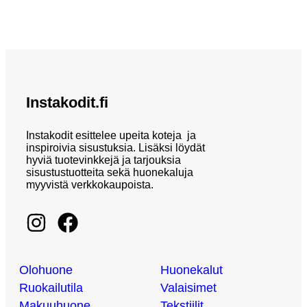
Instakodit.fi
Instakodit esittelee upeita koteja ja
inspiroivia sisustuksia. Lisäksi löydät
hyviä tuotevinkkejä ja tarjouksia
sisustustuotteita sekä huonekaluja
myyvistä verkkokaupoista.
Olohuone
Huonekalut
Ruokailutila
Valaisimet
Makuuhuone
Tekstiilit