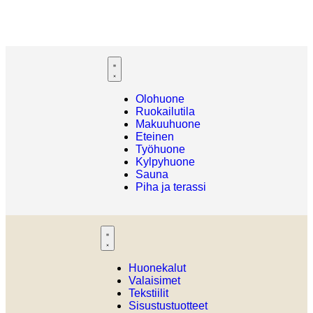
Olohuone
Ruokailutila
Makuuhuone
Eteinen
Työhuone
Kylpyhuone
Sauna
Piha ja terassi
Huonekalut
Valaisimet
Tekstiilit
Sisustustuotteet