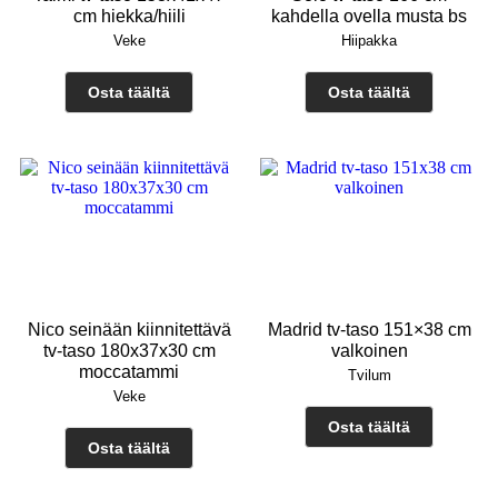
cm hiekka/hiili
kahdella ovella musta bs
Veke
Hiipakka
Osta täältä
Osta täältä
Nico seinään kiinnitettävä
Madrid tv-taso 151×38 cm
tv-taso 180x37x30 cm
valkoinen
moccatammi
Tvilum
Veke
Osta täältä
Osta täältä