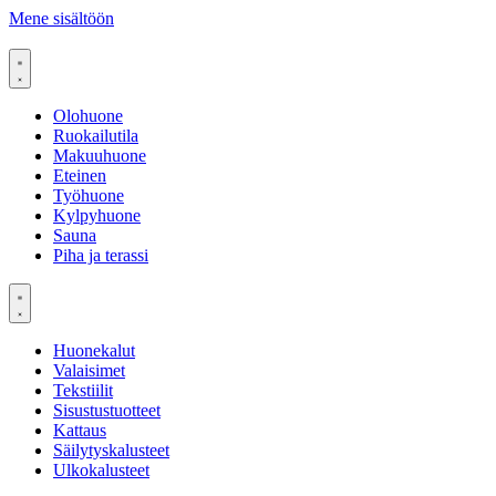
Mene sisältöön
Olohuone
Ruokailutila
Makuuhuone
Eteinen
Työhuone
Kylpyhuone
Sauna
Piha ja terassi
Huonekalut
Valaisimet
Tekstiilit
Sisustustuotteet
Kattaus
Säilytyskalusteet
Ulkokalusteet