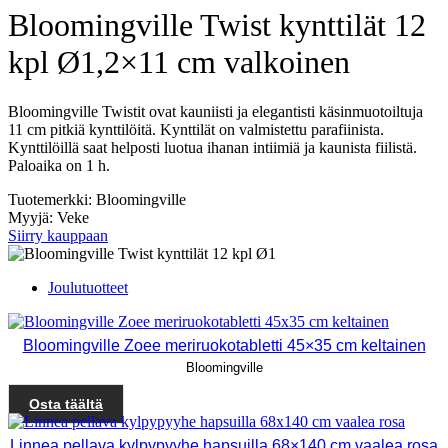
Bloomingville Twist kynttilät 12
kpl Ø1,2×11 cm valkoinen
Bloomingville Twistit ovat kauniisti ja elegantisti käsinmuotoiltuja
11 cm pitkiä kynttilöitä. Kynttilät on valmistettu parafiinista.
Kynttilöillä saat helposti luotua ihanan intiimiä ja kaunista fiilistä.
Paloaika on 1 h.
Tuotemerkki: Bloomingville
Myyjä: Veke
Siirry kauppaan
Joulutuotteet
Bloomingville Zoee meriruokotabletti 45×35 cm keltainen
Bloomingville
Osta täältä
Linnea pellava kylpypyyhe hapsuilla 68×140 cm vaalea rosa