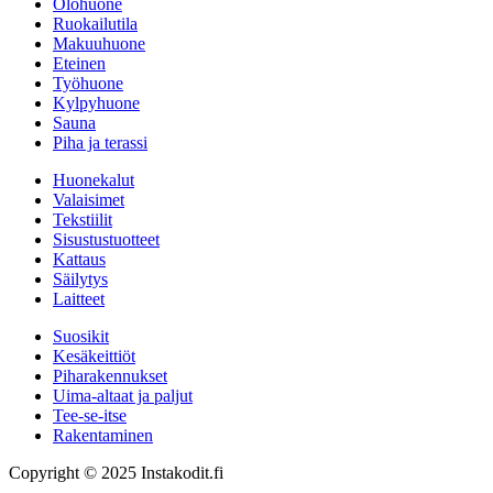
Olohuone
Ruokailutila
Makuuhuone
Eteinen
Työhuone
Kylpyhuone
Sauna
Piha ja terassi
Huonekalut
Valaisimet
Tekstiilit
Sisustustuotteet
Kattaus
Säilytys
Laitteet
Suosikit
Kesäkeittiöt
Piharakennukset
Uima-altaat ja paljut
Tee-se-itse
Rakentaminen
Copyright © 2025 Instakodit.fi