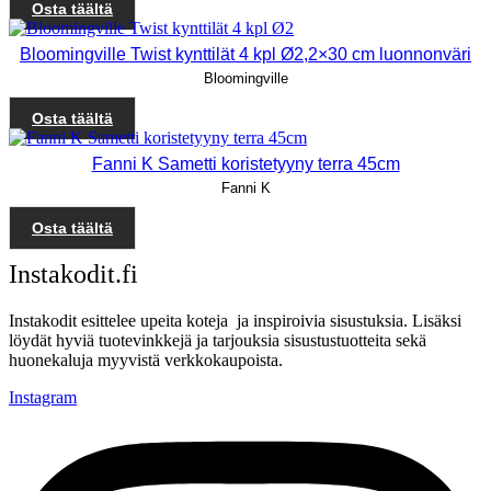
Osta täältä
Bloomingville Twist kynttilät 4 kpl Ø2,2×30 cm luonnonväri
Bloomingville
Osta täältä
Fanni K Sametti koristetyyny terra 45cm
Fanni K
Osta täältä
Instakodit.fi
Instakodit esittelee upeita koteja ja inspiroivia sisustuksia. Lisäksi
löydät hyviä tuotevinkkejä ja tarjouksia sisustustuotteita sekä
huonekaluja myyvistä verkkokaupoista.
Instagram