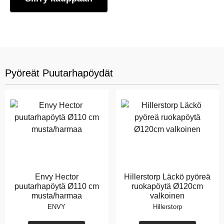
Pyöreät Puutarhapöydät
Envy Hector
Hillerstorp Läckö pyöreä
puutarhapöytä Ø110 cm
ruokapöytä Ø120cm
musta/harmaa
valkoinen
ENVY
Hillerstorp