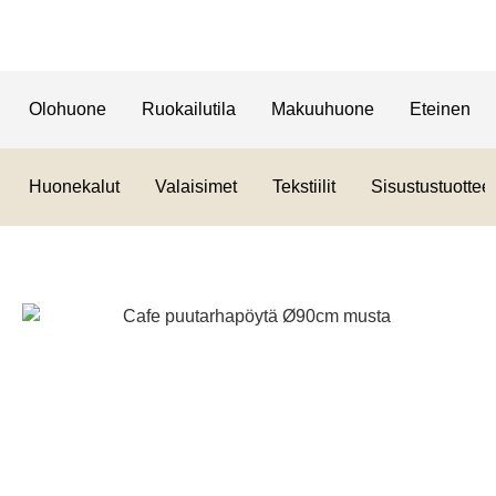
Olohuone
Ruokailutila
Makuuhuone
Eteinen
Huonekalut
Valaisimet
Tekstiilit
Sisustustuotteet