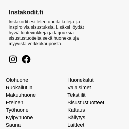
Instakodit.fi
Instakodit esittelee upeita koteja ja
inspiroivia sisustuksia. Lisäksi löydät
hyviä tuotevinkkejä ja tarjouksia
sisustustuotteita sekä huonekaluja
myyvistä verkkokaupoista.
Olohuone
Huonekalut
Ruokailutila
Valaisimet
Makuuhuone
Tekstiilit
Eteinen
Sisustustuotteet
Työhuone
Kattaus
Kylpyhuone
Säilytys
Sauna
Laitteet