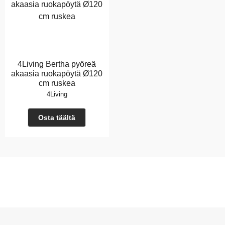
4Living Bertha pyöreä
akaasia ruokapöytä Ø120
cm ruskea
4Living
Osta täältä