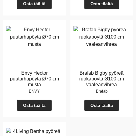
Osta täältä
Osta täältä
Envy Hector
Brafab Bigby pyöreä
puutarhapöytä Ø70 cm
ruokapöytä Ø100 cm
musta
vaaleanvihreä
ENVY
Brafab
Osta täältä
Osta täältä