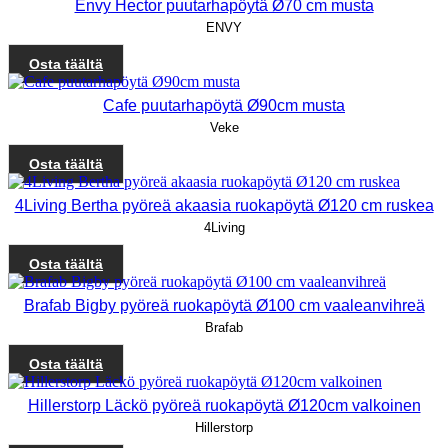
Envy Hector puutarhapöytä Ø70 cm musta
ENVY
Osta täältä
Cafe puutarhapöytä Ø90cm musta
Veke
Osta täältä
4Living Bertha pyöreä akaasia ruokapöytä Ø120 cm ruskea
4Living
Osta täältä
Brafab Bigby pyöreä ruokapöytä Ø100 cm vaaleanvihreä
Brafab
Osta täältä
Hillerstorp Läckö pyöreä ruokapöytä Ø120cm valkoinen
Hillerstorp