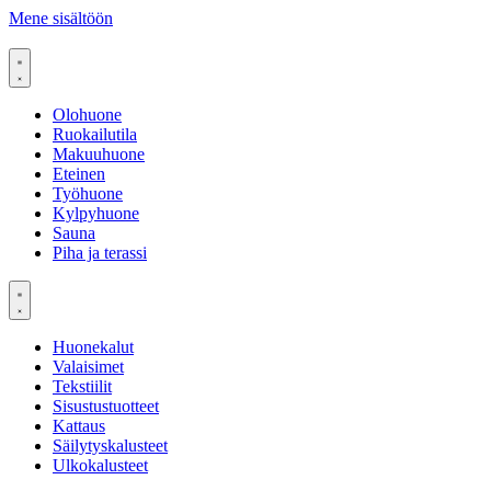
Mene sisältöön
Olohuone
Ruokailutila
Makuuhuone
Eteinen
Työhuone
Kylpyhuone
Sauna
Piha ja terassi
Huonekalut
Valaisimet
Tekstiilit
Sisustustuotteet
Kattaus
Säilytyskalusteet
Ulkokalusteet