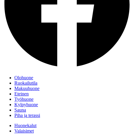
Olohuone
Ruokailutila
Makuuhuone
Eteinen
Työhuone
Kylpyhuone
Sauna
Piha ja terassi
Huonekalut
Valaisimet