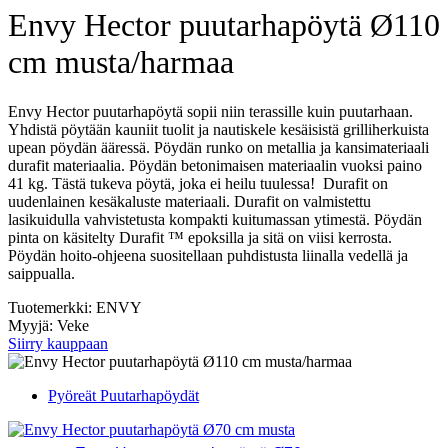
Envy Hector puutarhapöytä Ø110
cm musta/harmaa
Envy Hector puutarhapöytä sopii niin terassille kuin puutarhaan.
Yhdistä pöytään kauniit tuolit ja nautiskele kesäisistä grilliherkuista
upean pöydän ääressä. Pöydän runko on metallia ja kansimateriaali
durafit materiaalia. Pöydän betonimaisen materiaalin vuoksi paino
41 kg. Tästä tukeva pöytä, joka ei heilu tuulessa! Durafit on
uudenlainen kesäkaluste materiaali. Durafit on valmistettu
lasikuidulla vahvistetusta kompakti kuitumassan ytimestä. Pöydän
pinta on käsitelty Durafit ™ epoksilla ja sitä on viisi kerrosta.
Pöydän hoito-ohjeena suositellaan puhdistusta liinalla vedellä ja
saippualla.
Tuotemerkki: ENVY
Myyjä: Veke
Siirry kauppaan
Pyöreät Puutarhapöydät