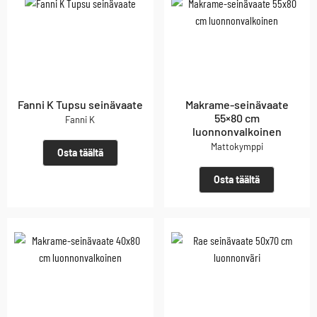
Fanni K Tupsu seinävaate
Makrame-seinävaate
55×80 cm
Fanni K
luonnonvalkoinen
Mattokymppi
Osta täältä
Osta täältä