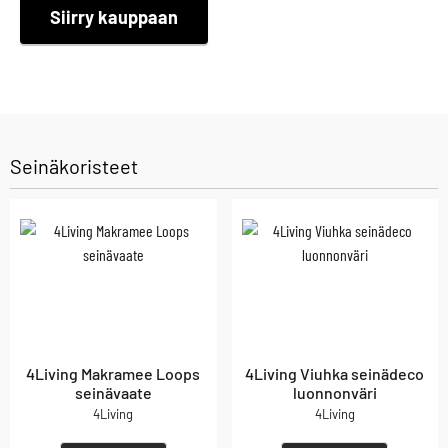
Siirry kauppaan
Seinäkoristeet
4Living Makramee Loops
4Living Viuhka seinädeco
seinävaate
luonnonväri
4Living
4Living