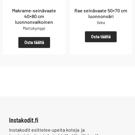
Makrame-seinävaate
Rae seinävaate 50×70 cm
40×80 cm
luonnonväri
luonnonvalkoinen
Veke
Mattokymppi
Osta täältä
Osta täältä
Instakodit.fi
Instakodit esittelee upeita koteja ja