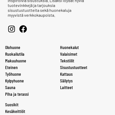
inspiroivia sisustuksia. Lisäksi löydät hyviä
tuotevinkkejä ja tarjouksia
sisustustuotteita sekä huonekaluja
myyvistä verkkokaupoista.
Olohuone
Huonekalut
Ruokailutila
Valaisimet
Makuuhuone
Tekstiilit
Eteinen
Sisustustuotteet
Työhuone
Kattaus
Kylpyhuone
Säilytys
Sauna
Laitteet
Piha ja terassi
Suosikit
Kesäkeittiöt