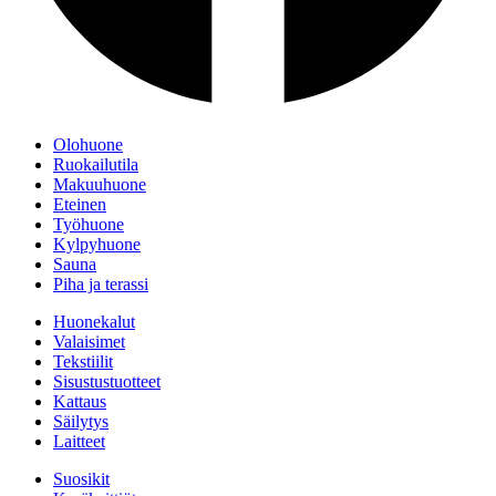
Olohuone
Ruokailutila
Makuuhuone
Eteinen
Työhuone
Kylpyhuone
Sauna
Piha ja terassi
Huonekalut
Valaisimet
Tekstiilit
Sisustustuotteet
Kattaus
Säilytys
Laitteet
Suosikit