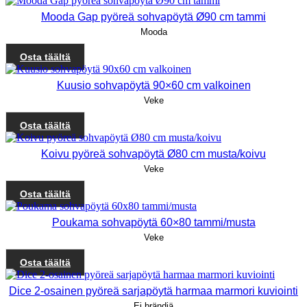
Mooda Gap pyöreä sohvapöytä Ø90 cm tammi
Mooda
Osta täältä
Kuusio sohvapöytä 90×60 cm valkoinen
Veke
Osta täältä
Koivu pyöreä sohvapöytä Ø80 cm musta/koivu
Veke
Osta täältä
Poukama sohvapöytä 60×80 tammi/musta
Veke
Osta täältä
Dice 2-osainen pyöreä sarjapöytä harmaa marmori kuviointi
Ei brändiä