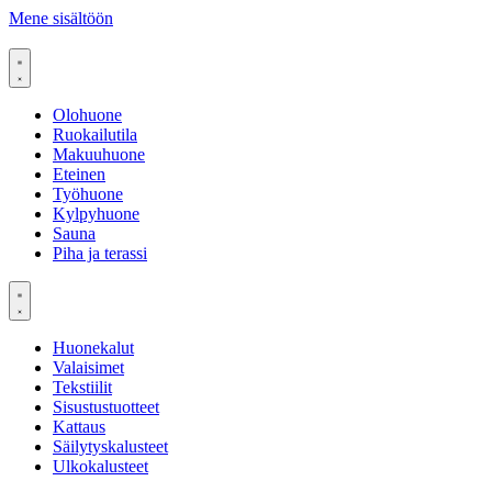
Mene sisältöön
Olohuone
Ruokailutila
Makuuhuone
Eteinen
Työhuone
Kylpyhuone
Sauna
Piha ja terassi
Huonekalut
Valaisimet
Tekstiilit
Sisustustuotteet
Kattaus
Säilytyskalusteet
Ulkokalusteet