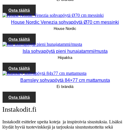
Osta täältä
House Nordic Venezia sohvapöytä Ø70 cm messinki
House Nordic
Osta täältä
Isla sohvapöytä pieni hunajatammi/musta
Hiipakka
Osta täältä
Barnsley sohvapöytä 84×77 cm mattamusta
Ei brändiä
Osta täältä
Instakodit.fi
Instakodit esittelee upeita koteja ja inspiroivia sisustuksia. Lisäksi
löydät hyviä tuotevinkkejä ja tarjouksia sisustustuotteita sekä