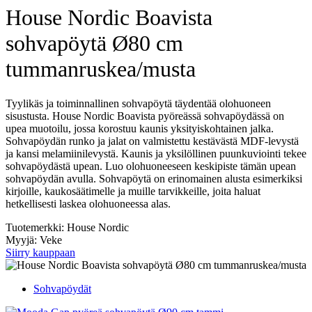
House Nordic Boavista
sohvapöytä Ø80 cm
tummanruskea/musta
Tyylikäs ja toiminnallinen sohvapöytä täydentää olohuoneen
sisustusta. House Nordic Boavista pyöreässä sohvapöydässä on
upea muotoilu, jossa korostuu kaunis yksityiskohtainen jalka.
Sohvapöydän runko ja jalat on valmistettu kestävästä MDF-levystä
ja kansi melamiinilevystä. Kaunis ja yksilöllinen puunkuviointi tekee
sohvapöydästä upean. Luo olohuoneeseen keskipiste tämän upean
sohvapöydän avulla. Sohvapöytä on erinomainen alusta esimerkiksi
kirjoille, kaukosäätimelle ja muille tarvikkeille, joita haluat
hetkellisesti laskea olohuoneessa alas.
Tuotemerkki: House Nordic
Myyjä: Veke
Siirry kauppaan
Sohvapöydät