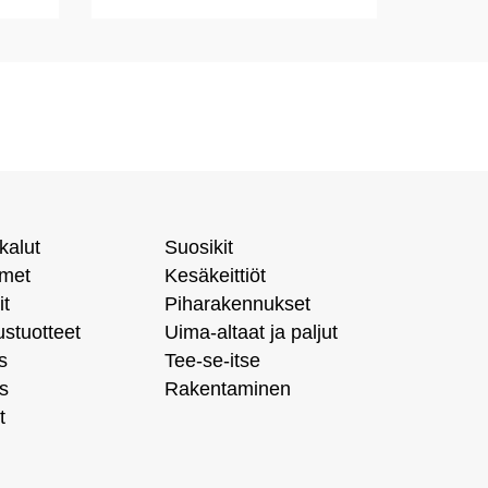
kalut
Suosikit
imet
Kesäkeittiöt
it
Piharakennukset
ustuotteet
Uima-altaat ja paljut
s
Tee-se-itse
s
Rakentaminen
t