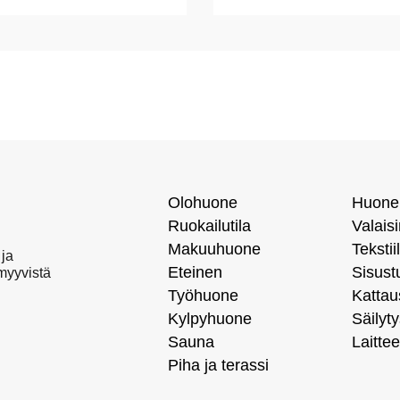
Olohuone
Huone
Ruokailutila
Valais
Makuuhuone
Tekstiil
 ja
Eteinen
Sisust
 myyvistä
Työhuone
Kattau
Kylpyhuone
Säilyty
Sauna
Laittee
Piha ja terassi