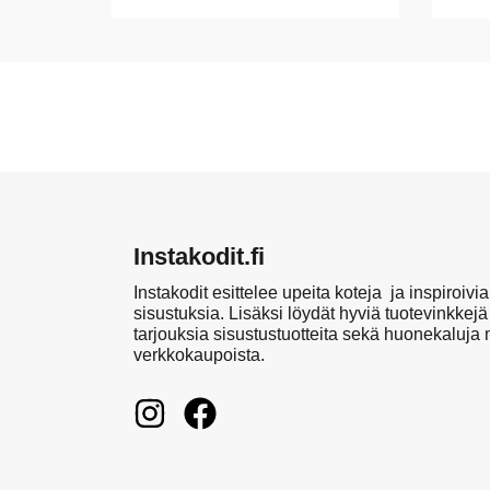
Instakodit.fi
Instakodit esittelee upeita koteja ja inspiroivia
sisustuksia. Lisäksi löydät hyviä tuotevinkkejä
tarjouksia sisustustuotteita sekä huonekaluja
verkkokaupoista.