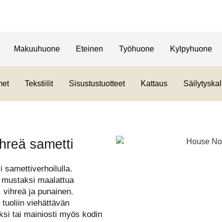
Makuuhuone
Eteinen
Työhuone
Kylpyhuone
met
Tekstiilit
Sisustustuotteet
Kattaus
Säilytyskal
hreä sametti
 samettiverhoilulla.
at mustaksi maalattua
, vihreä ja punainen.
 tuoliin viehättävän
ksi tai mainiosti myös kodin