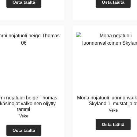
Osta täältä
Osta täältä
ni nojatuoli beige Thomas
Mona nojatuoli luonnonval
 käsinojat valkoinen öljytty
Skyland 1, mustat jala
tammi
Veke
Veke
Osta täältä
Osta täältä