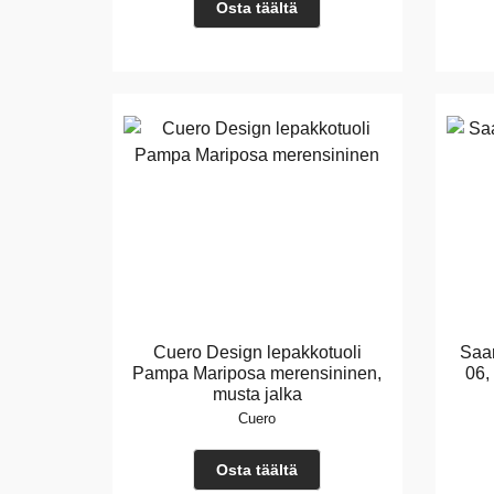
Osta täältä
Cuero Design lepakkotuoli
Saar
Pampa Mariposa merensininen,
06,
musta jalka
Cuero
Osta täältä