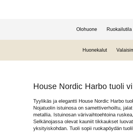
Olohuone
Ruokailutila
Huonekalut
Valaisi
House Nordic Harbo tuoli vi
Tyylikäs ja elegantti House Nordic Harbo tuoli
Nojatuolin istuinosa on samettiverhoiltu, jal
metallia. Istuinosan värivaihtoehtoina ruskea
Selkänojassa olevat kauniit tikkaukset luovat
yksityiskohdan. Tuoli sopii ruokapöydän tuoli