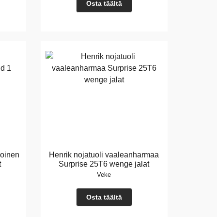
Osta täältä
koinen
Henrik nojatuoli vaaleanharmaa
t
Surprise 25T6 wenge jalat
Veke
Osta täältä