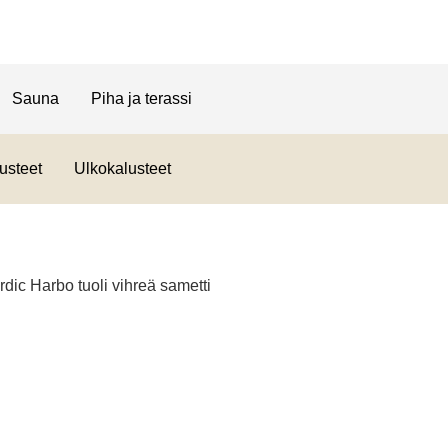
Sauna
Piha ja terassi
usteet
Ulkokalusteet