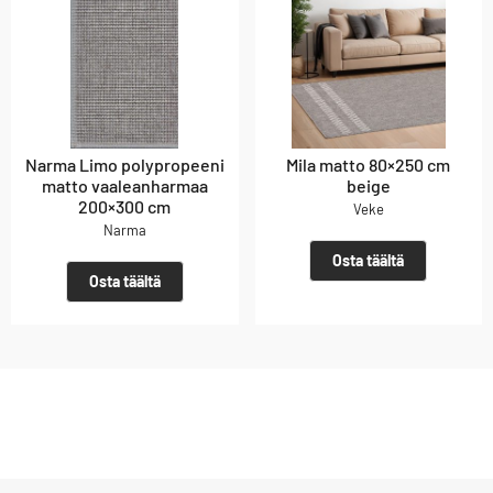
Narma Limo polypropeeni
Mila matto 80×250 cm
matto vaaleanharmaa
beige
200×300 cm
Veke
Narma
Osta täältä
Osta täältä