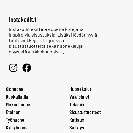
Instakodit.fi
Instakodit esittelee upeita koteja ja
inspiroivia sisustuksia. Lisäksi löydät hyviä
tuotevinkkejä ja tarjouksia
sisustustuotteita sekä huonekaluja
myyvistä verkkokaupoista.
Olohuone
Huonekalut
Ruokailutila
Valaisimet
Makuuhuone
Tekstiilit
Eteinen
Sisustustuotteet
Työhuone
Kattaus
Kylpyhuone
Säilytys