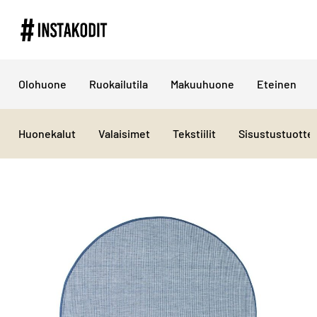
Olohuone
Ruokailutila
Makuuhuone
Eteinen
Huonekalut
Valaisimet
Tekstiilit
Sisustustuotte