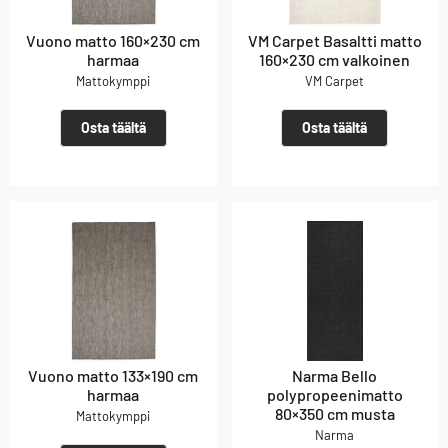
Vuono matto 160×230 cm
VM Carpet Basaltti matto
harmaa
160×230 cm valkoinen
Mattokymppi
VM Carpet
Osta täältä
Osta täältä
Vuono matto 133×190 cm
Narma Bello
harmaa
polypropeenimatto
80×350 cm musta
Mattokymppi
Narma