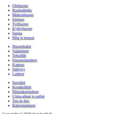
Olohuone
Ruokailutila
Makuuhuone
Eteinen
Työhuone
Kylpyhuone
Sauna
Piha ja terassi
Huonekalut
Valaisimet
Tekstiilit
Sisustustuotteet
Kattaus
Säilytys
Laitteet
Suosikit
Kesäkeittiöt
Piharakennukset
Uima-altaat ja paljut
Tee-se-itse
Rakentaminen