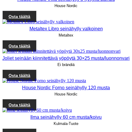
House Nordic
Osta täältä
Metaltex Libro seinähylly valkoinen
Metaltex
Osta täältä
Joliet seinään kiinnitettävä yöpöytä 30×25 musta/luonnonvari
Ei brändiä
Osta täältä
House Nordic Forno seinähylly 120 musta
House Nordic
Osta täältä
Ilma seinähylly 60 cm musta/koivu
Kulmala-Tuote