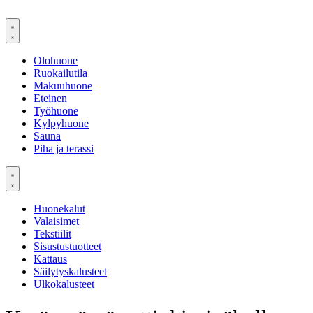
Mene
sisältöön
Olohuone
Ruokailutila
Makuuhuone
Eteinen
Työhuone
Kylpyhuone
Sauna
Piha ja terassi
Huonekalut
Valaisimet
Tekstiilit
Sisustustuotteet
Kattaus
Säilytyskalusteet
Ulkokalusteet