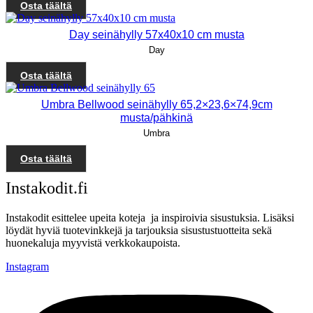
Osta täältä
Day seinähylly 57x40x10 cm musta
Day
Osta täältä
Umbra Bellwood seinähylly 65,2×23,6×74,9cm
musta/pähkinä
Umbra
Osta täältä
Instakodit.fi
Instakodit esittelee upeita koteja ja inspiroivia sisustuksia. Lisäksi
löydät hyviä tuotevinkkejä ja tarjouksia sisustustuotteita sekä
huonekaluja myyvistä verkkokaupoista.
Instagram