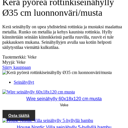
Kerä pyöreä rottinkiseinähylly
Ø35 cm luonnonväri/musta
Kerä seinähylly on upea yhdistelmä rottinkia ja mustaksi maalattua
metallia. Runko on metallia ja kehys kaunista rottinkia. Hylly
kiinnitetään seinään kiinnikkeistä parilla ruuvilla, ruuvit ei tule
pakkauksen mukana. Seinähyllyjen avulla saa kotiin helposti
säilytystilaa viemättä kulkutilaa.
Tuotemerkki: Veke
Myyjä: Veke
Siirry kauppaan
Seinähyllyt
Wire seinähylly 60x18x120 cm musta
Veke
Osta täältä
House Nordic Villa seinähylly 5-hyllyllä bambu