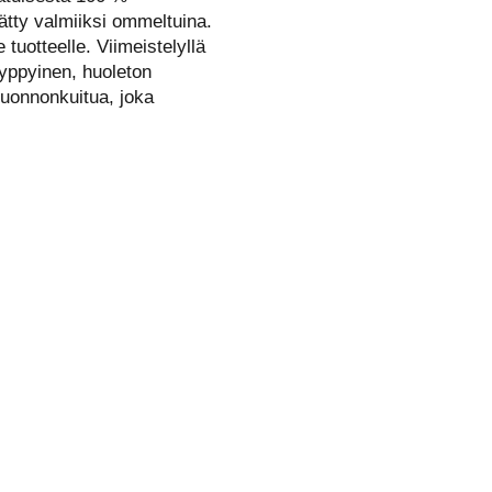
ätty valmiiksi ommeltuina.
 tuotteelle. Viimeistelyllä
ryppyinen, huoleton
luonnonkuitua, joka