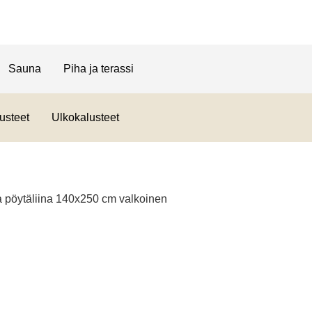
Sauna
Piha ja terassi
usteet
Ulkokalusteet