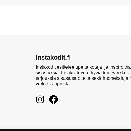
Instakodit.fi
Instakodit esittelee upeita koteja ja inspiroivia
sisustuksia. Lisäksi löydät hyviä tuotevinkkejä
tarjouksia sisustustuotteita sekä huonekaluja
verkkokaupoista.