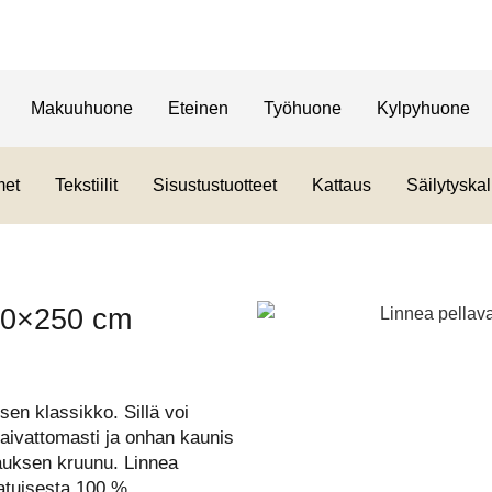
Makuuhuone
Eteinen
Työhuone
Kylpyhuone
met
Tekstiilit
Sisustustuotteet
Kattaus
Säilytyskal
140×250 cm
ksen klassikko. Sillä voi
vaivattomasti ja onhan kaunis
tauksen kruunu. Linnea
aatuisesta 100 %