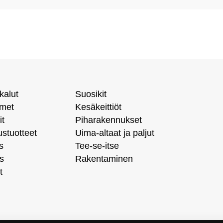
kalut
Suosikit
imet
Kesäkeittiöt
it
Piharakennukset
ustuotteet
Uima-altaat ja paljut
s
Tee-se-itse
s
Rakentaminen
t