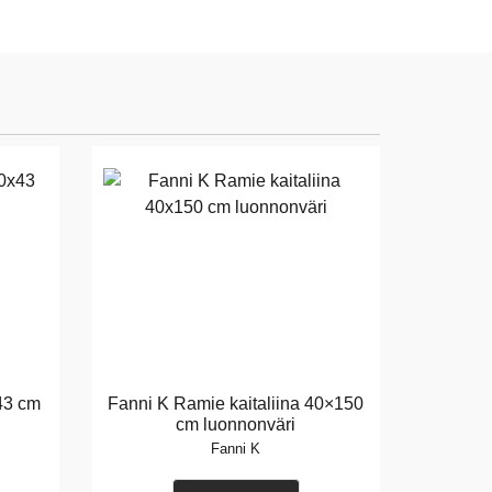
×43 cm
Fanni K Ramie kaitaliina 40×150
cm luonnonväri
Fanni K