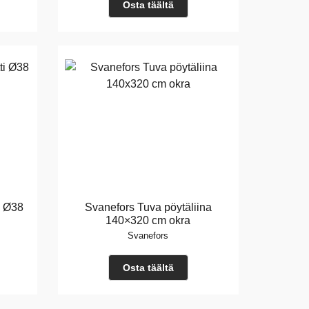
Osta täältä
i Ø38
Svanefors Tuva pöytäliina
140×320 cm okra
Svanefors
Osta täältä