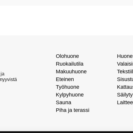
Olohuone
Huone
Ruokailutila
Valais
Makuuhuone
Tekstiil
 ja
Eteinen
Sisust
 myyvistä
Työhuone
Kattau
Kylpyhuone
Säilyty
Sauna
Laittee
Piha ja terassi