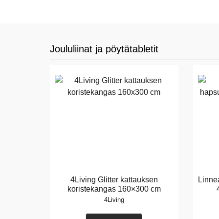
Joululiinat ja pöytätabletit
4Living Glitter kattauksen
Linnea
koristekangas 160×300 cm
4Living