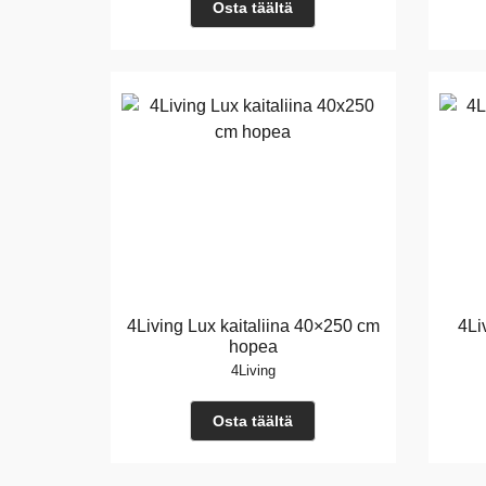
Osta täältä
4Living Lux kaitaliina 40×250 cm
4Li
hopea
4Living
Osta täältä