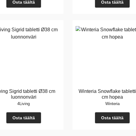
Osta täältä
Osta täältä
ving Sigrid tabletti Ø38 cm
Winteria Snowflake tablett
luonnonväri
cm hopea
4Living
Winteria
Osta täältä
Osta täältä