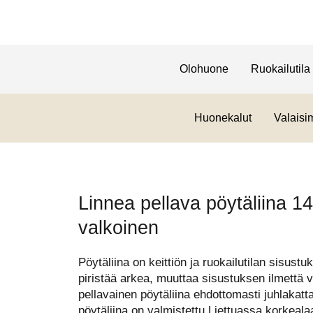
Olohuone
Ruokailutila
Huonekalut
Valaisi
Linnea pellava pöytäliina 
valkoinen
Pöytäliina on keittiön ja ruokailutilan sisustu
piristää arkea, muuttaa sisustuksen ilmettä 
pellavainen pöytäliina ehdottomasti juhlakat
pöytäliina on valmistettu Liettuassa korkeal