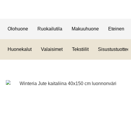
Olohuone
Ruokailutila
Makuuhuone
Eteinen
Huonekalut
Valaisimet
Tekstiilit
Sisustustuotteet