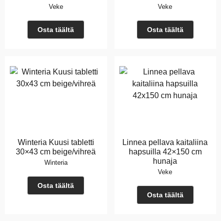
Veke
Veke
Osta täältä
Osta täältä
Winteria Kuusi tabletti
Linnea pellava kaitaliina
30×43 cm beige/vihreä
hapsuilla 42×150 cm
hunaja
Winteria
Veke
Osta täältä
Osta täältä