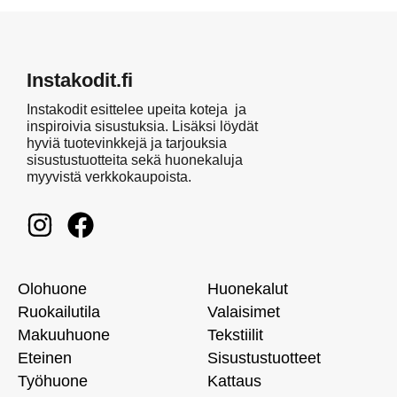
Instakodit.fi
Instakodit esittelee upeita koteja ja
inspiroivia sisustuksia. Lisäksi löydät
hyviä tuotevinkkejä ja tarjouksia
sisustustuotteita sekä huonekaluja
myyvistä verkkokaupoista.
Olohuone
Huonekalut
Ruokailutila
Valaisimet
Makuuhuone
Tekstiilit
Eteinen
Sisustustuotteet
Työhuone
Kattaus