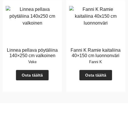
Linnea pellava pöytäliina
Fanni K Ramie kaitaliina
140×250 cm valkoinen
40×150 cm luonnonväri
Veke
Fanni K
Osta täältä
Osta täältä