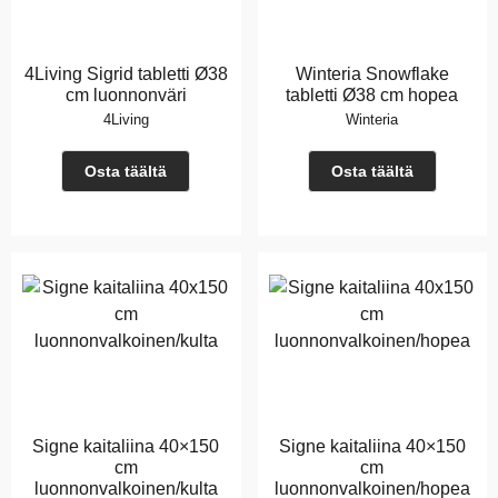
4Living Sigrid tabletti Ø38
Winteria Snowflake
cm luonnonväri
tabletti Ø38 cm hopea
4Living
Winteria
Osta täältä
Osta täältä
Signe kaitaliina 40×150
Signe kaitaliina 40×150
cm
cm
luonnonvalkoinen/kulta
luonnonvalkoinen/hopea