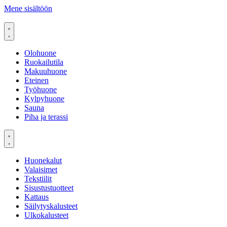
Mene sisältöön
Olohuone
Ruokailutila
Makuuhuone
Eteinen
Työhuone
Kylpyhuone
Sauna
Piha ja terassi
Huonekalut
Valaisimet
Tekstiilit
Sisustustuotteet
Kattaus
Säilytyskalusteet
Ulkokalusteet