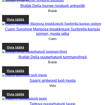
Brafab Delia lounge nojatuoli antrasiitti
Brafab
Osta täältä
Cuero Sunshine Mariposa lepakkotuoli Sunbrella-kangas
sininen, musta jalka
Cuero
Osta täältä
Brafab Delia puutarhatuoli tummanvihreä
Brafab
Osta täältä
Saarni aintwood tuoli musta
Veke
Osta täältä
Taittuva puutarhatuoli taupe