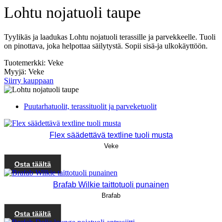
Lohtu nojatuoli taupe
Tyylikäs ja laadukas Lohtu nojatuoli terassille ja parvekkeelle. Tuoli
on pinottava, joka helpottaa säilytystä. Sopii sisä-ja ulkokäyttöön.
Tuotemerkki: Veke
Myyjä: Veke
Siirry kauppaan
Puutarhatuolit, terassituolit ja parveketuolit
Flex säädettävä textline tuoli musta
Veke
Osta täältä
Brafab Wilkie taittotuoli punainen
Brafab
Osta täältä