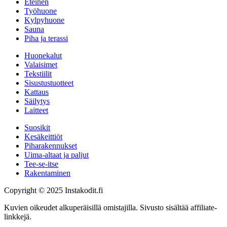
Eteinen
Työhuone
Kylpyhuone
Sauna
Piha ja terassi
Huonekalut
Valaisimet
Tekstiilit
Sisustustuotteet
Kattaus
Säilytys
Laitteet
Suosikit
Kesäkeittiöt
Piharakennukset
Uima-altaat ja paljut
Tee-se-itse
Rakentaminen
Copyright © 2025 Instakodit.fi
Kuvien oikeudet alkuperäisillä omistajilla. Sivusto sisältää affiliate-
linkkejä.