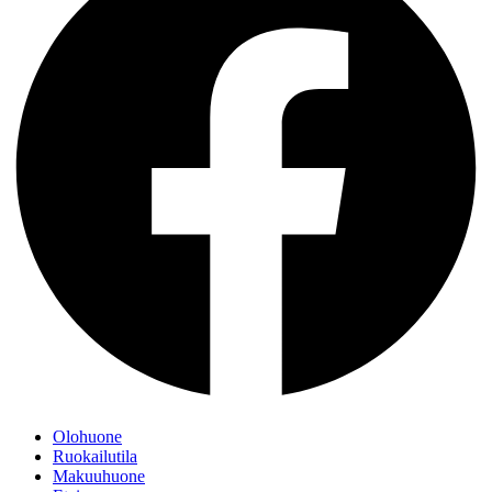
Olohuone
Ruokailutila
Makuuhuone