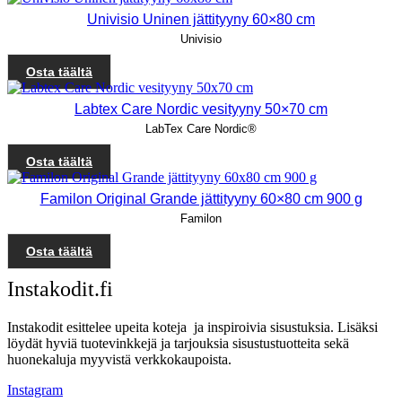
Univisio Uninen jättityyny 60×80 cm
Univisio
Osta täältä
Labtex Care Nordic vesityyny 50×70 cm
LabTex Care Nordic®
Osta täältä
Familon Original Grande jättityyny 60×80 cm 900 g
Familon
Osta täältä
Instakodit.fi
Instakodit esittelee upeita koteja ja inspiroivia sisustuksia. Lisäksi
löydät hyviä tuotevinkkejä ja tarjouksia sisustustuotteita sekä
huonekaluja myyvistä verkkokaupoista.
Instagram