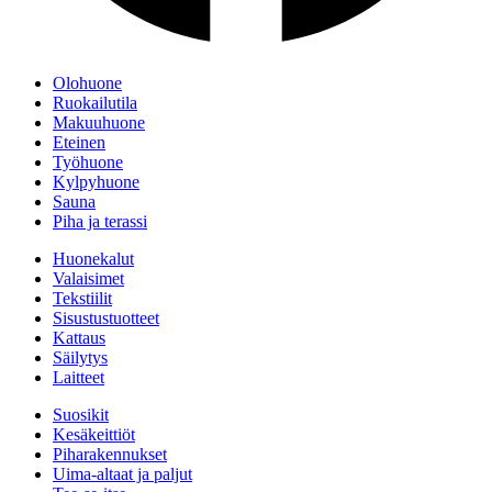
Olohuone
Ruokailutila
Makuuhuone
Eteinen
Työhuone
Kylpyhuone
Sauna
Piha ja terassi
Huonekalut
Valaisimet
Tekstiilit
Sisustustuotteet
Kattaus
Säilytys
Laitteet
Suosikit
Kesäkeittiöt
Piharakennukset
Uima-altaat ja paljut