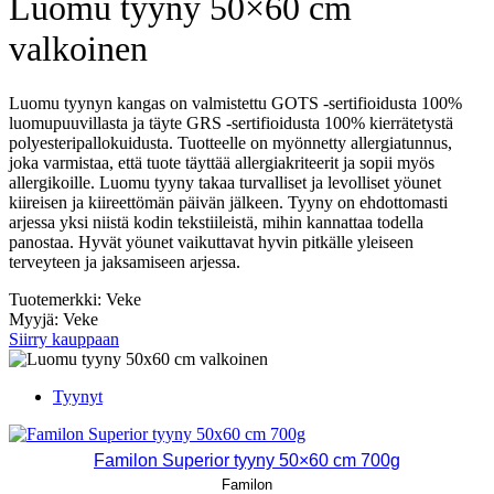
Luomu tyyny 50×60 cm
valkoinen
Luomu tyynyn kangas on valmistettu GOTS -sertifioidusta 100%
luomupuuvillasta ja täyte GRS -sertifioidusta 100% kierrätetystä
polyesteripallokuidusta. Tuotteelle on myönnetty allergiatunnus,
joka varmistaa, että tuote täyttää allergiakriteerit ja sopii myös
allergikoille. Luomu tyyny takaa turvalliset ja levolliset yöunet
kiireisen ja kiireettömän päivän jälkeen. Tyyny on ehdottomasti
arjessa yksi niistä kodin tekstiileistä, mihin kannattaa todella
panostaa. Hyvät yöunet vaikuttavat hyvin pitkälle yleiseen
terveyteen ja jaksamiseen arjessa.
Tuotemerkki: Veke
Myyjä: Veke
Siirry kauppaan
Tyynyt
Familon Superior tyyny 50×60 cm 700g
Familon