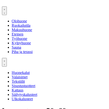
Mene
sisältöön
Olohuone
Ruokailutila
Makuuhuone
Eteinen
Työhuone
Kylpyhuone
Sauna
Piha ja terassi
Huonekalut
Valaisimet
Tekstiilit
Sisustustuotteet
Kattaus
Säilytyskalusteet
Ulkokalusteet