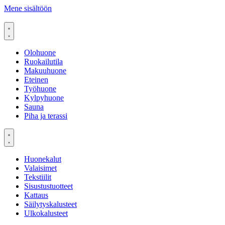
Mene sisältöön
Olohuone
Ruokailutila
Makuuhuone
Eteinen
Työhuone
Kylpyhuone
Sauna
Piha ja terassi
Huonekalut
Valaisimet
Tekstiilit
Sisustustuotteet
Kattaus
Säilytyskalusteet
Ulkokalusteet