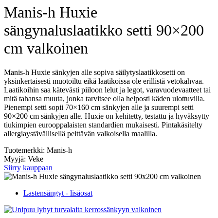
Manis-h Huxie
sängynaluslaatikko setti 90×200
cm valkoinen
Manis-h Huxie sänkyjen alle sopiva säilytyslaatikkosetti on
yksinkertaisesti muotoiltu eikä laatikoissa ole erillistä vetokahvaa.
Laatikoihin saa kätevästi piiloon lelut ja legot, varavuodevaatteet tai
mitä tahansa muuta, jonka tarvitsee olla helposti käden ulottuvilla.
Pienempi setti sopii 70×160 cm sänkyjen alle ja suurempi setti
90×200 cm sänkyjen alle. Huxie on kehitetty, testattu ja hyväksytty
tiukimpien eurooppalaisten standardien mukaisesti. Pintakäsitelty
allergiaystävällisellä peittävän valkoisella maalilla.
Tuotemerkki: Manis-h
Myyjä: Veke
Siirry kauppaan
Lastensängyt - lisäosat