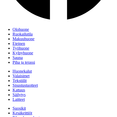
Olohuone
Ruokailutila
Makuuhuone
Eteinen
Työhuone
Kylpyhuone
Sauna
Piha ja terassi
Huonekalut
Valaisimet
Tekstiilit
Sisustustuotteet
Kattaus
Säilytys
Laitteet
Suosikit
Kesäkeittiöt