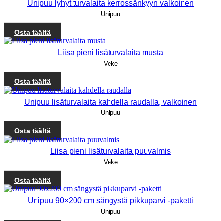
Unipuu lyhyt turvalaita kerrossänkyyn valkoinen
Unipuu
Osta täältä
Liisa pieni lisäturvalaita musta
Veke
Osta täältä
Unipuu lisäturvalaita kahdella raudalla, valkoinen
Unipuu
Osta täältä
Liisa pieni lisäturvalaita puuvalmis
Veke
Osta täältä
Unipuu 90×200 cm sängystä pikkuparvi -paketti
Unipuu