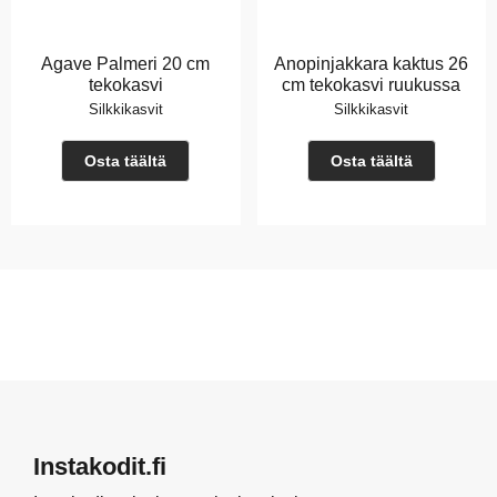
Agave Palmeri 20 cm
Anopinjakkara kaktus 26
tekokasvi
cm tekokasvi ruukussa
Silkkikasvit
Silkkikasvit
Osta täältä
Osta täältä
Instakodit.fi