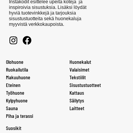
Instakodit esittelee upeita koteja ja
inspiroivia sisustuksia. Lisäksi löydät
hyviä tuotevinkkejä ja tarjouksia
sisustustuotteita sekä huonekaluja
myyvistä verkkokaupoista.
Olohuone
Huonekalut
Ruokailutila
Valaisimet
Makuuhuone
Tekstiilit
Eteinen
Sisustustuotteet
Työhuone
Kattaus
Kylpyhuone
Säilytys
Sauna
Laitteet
Piha ja terassi
Suosikit