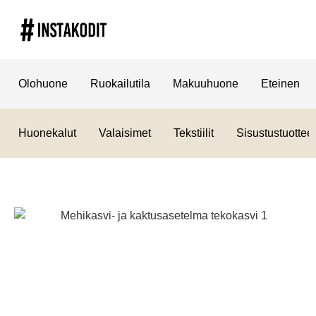
Olohuone
Ruokailutila
Makuuhuone
Eteinen
Huonekalut
Valaisimet
Tekstiilit
Sisustustuotteet