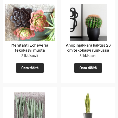
Mehitähti Echeveria
Anopinjakkara kaktus 26
tekokasvi musta
cm tekokasvi ruukussa
Silkkikasvit
Silkkikasvit
Osta täältä
Osta täältä