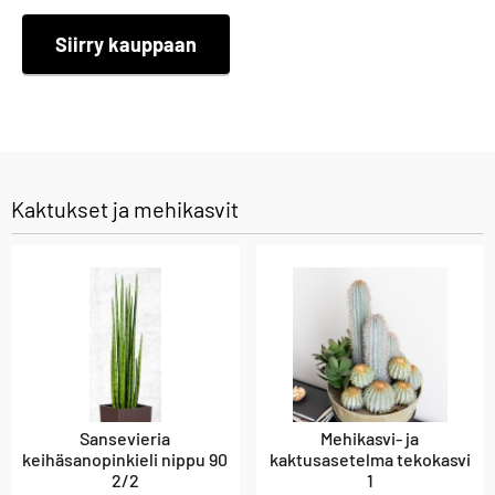
Siirry kauppaan
Kaktukset ja mehikasvit
Sansevieria
Mehikasvi- ja
keihäsanopinkieli nippu 90
kaktusasetelma tekokasvi
2/2
1