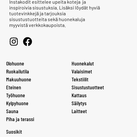
Instakodit esittelee upeita koteja ja
inspiroivia sisustuksia. Lisäksi löydät hyviä
tuotevinkkejä ja tarjouksia
sisustustuotteita sekä huonekaluja
myyvistä verkkokaupoista.
Olohuone
Huonekalut
Ruokailutila
Valaisimet
Makuuhuone
Tekstiilit
Eteinen
Sisustustuotteet
Työhuone
Kattaus
Kylpyhuone
Säilytys
Sauna
Laitteet
Piha ja terassi
Suosikit