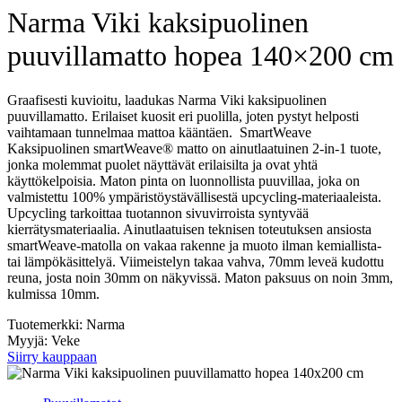
Narma Viki kaksipuolinen
puuvillamatto hopea 140×200 cm
Graafisesti kuvioitu, laadukas Narma Viki kaksipuolinen
puuvillamatto. Erilaiset kuosit eri puolilla, joten pystyt helposti
vaihtamaan tunnelmaa mattoa kääntäen. SmartWeave
Kaksipuolinen smartWeave® matto on ainutlaatuinen 2-in-1 tuote,
jonka molemmat puolet näyttävät erilaisilta ja ovat yhtä
käyttökelpoisia. Maton pinta on luonnollista puuvillaa, joka on
valmistettu 100% ympäristöystävällisestä upcycling-materiaaleista.
Upcycling tarkoittaa tuotannon sivuvirroista syntyvää
kierrätysmateriaalia. Ainutlaatuisen teknisen toteutuksen ansiosta
smartWeave-matolla on vakaa rakenne ja muoto ilman kemiallista-
tai lämpökäsittelyä. Viimeistelyn takaa vahva, 70mm leveä kudottu
reuna, josta noin 30mm on näkyvissä. Maton paksuus on noin 3mm,
kulmissa 10mm.
Tuotemerkki: Narma
Myyjä: Veke
Siirry kauppaan