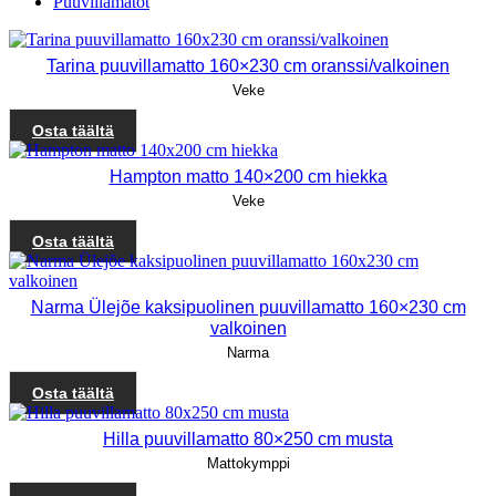
Puuvillamatot
Tarina puuvillamatto 160×230 cm oranssi/valkoinen
Veke
Osta täältä
Hampton matto 140×200 cm hiekka
Veke
Osta täältä
Narma Ülejõe kaksipuolinen puuvillamatto 160×230 cm
valkoinen
Narma
Osta täältä
Hilla puuvillamatto 80×250 cm musta
Mattokymppi