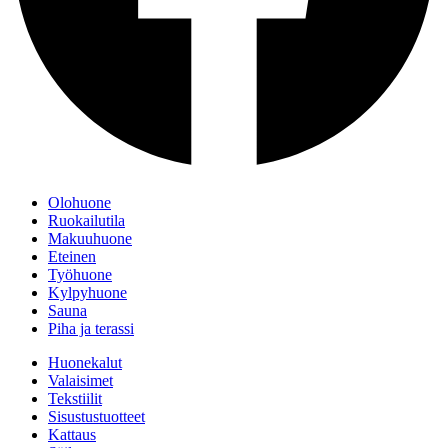
Olohuone
Ruokailutila
Makuuhuone
Eteinen
Työhuone
Kylpyhuone
Sauna
Piha ja terassi
Huonekalut
Valaisimet
Tekstiilit
Sisustustuotteet
Kattaus