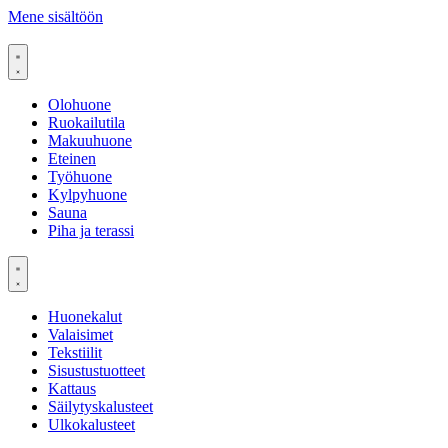
Mene sisältöön
Olohuone
Ruokailutila
Makuuhuone
Eteinen
Työhuone
Kylpyhuone
Sauna
Piha ja terassi
Huonekalut
Valaisimet
Tekstiilit
Sisustustuotteet
Kattaus
Säilytyskalusteet
Ulkokalusteet