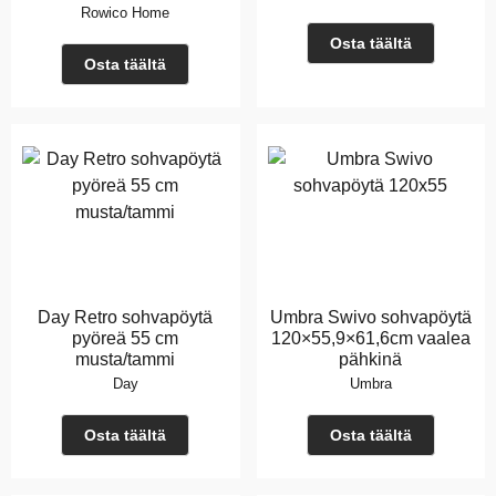
Rowico Home
Osta täältä
Osta täältä
Day Retro sohvapöytä
Umbra Swivo sohvapöytä
pyöreä 55 cm
120×55,9×61,6cm vaalea
musta/tammi
pähkinä
Day
Umbra
Osta täältä
Osta täältä