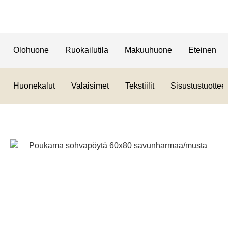
Olohuone
Ruokailutila
Makuuhuone
Eteinen
Huonekalut
Valaisimet
Tekstiilit
Sisustustuotteet