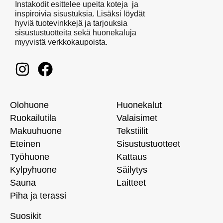
Instakodit esittelee upeita koteja ja
inspiroivia sisustuksia. Lisäksi löydät
hyviä tuotevinkkejä ja tarjouksia
sisustustuotteita sekä huonekaluja
myyvistä verkkokaupoista.
Olohuone
Huonekalut
Ruokailutila
Valaisimet
Makuuhuone
Tekstiilit
Eteinen
Sisustustuotteet
Työhuone
Kattaus
Kylpyhuone
Säilytys
Sauna
Laitteet
Piha ja terassi
Suosikit