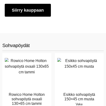
Siirry kauppaan
Sohvapöydät
Rowico Home Holton
Esikko sohvapöytä
sohvapöytä ovaali
150×45 cm musta
130×65 cm tammi
Veke