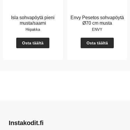
Isla sohvapöytä pieni
Envy Pesetos sohvapöytä
musta/saarni
Ø70 cm musta
Hiipakka
ENVY
Osta täältä
Osta täältä
Instakodit.fi