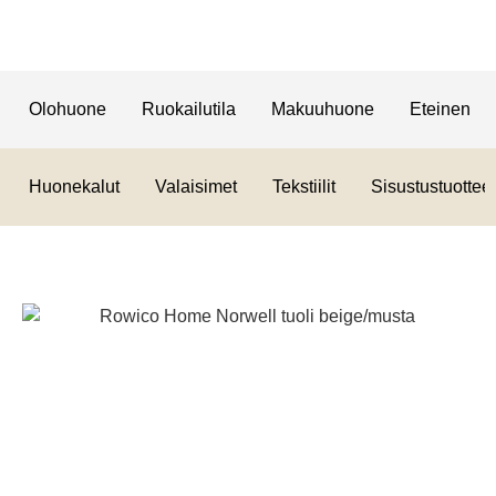
Olohuone
Ruokailutila
Makuuhuone
Eteinen
Huonekalut
Valaisimet
Tekstiilit
Sisustustuotteet