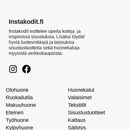
Instakodit.fi
Instakodit esittelee upeita koteja ja
inspiroivia sisustuksia. Lisäksi löydät
hyviä tuotevinkkejä ja tarjouksia
sisustustuotteita sekä huonekaluja
myyvistä verkkokaupoista.
Olohuone
Huonekalut
Ruokailutila
Valaisimet
Makuuhuone
Tekstiilit
Eteinen
Sisustustuotteet
Työhuone
Kattaus
Kylpyhuone
Säilytys