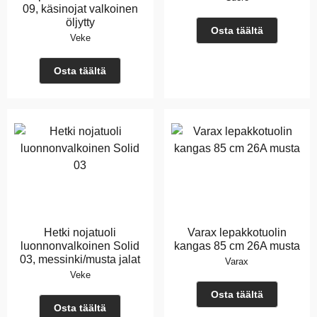
09, käsinojat valkoinen
öljytty
Osta täältä
Veke
Osta täältä
Hetki nojatuoli
Varax lepakkotuolin
luonnonvalkoinen Solid
kangas 85 cm 26A musta
03, messinki/musta jalat
Varax
Veke
Osta täältä
Osta täältä