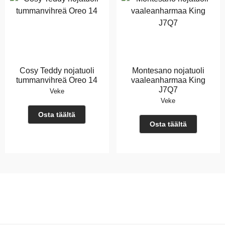
Cosy Teddy nojatuoli
Montesano nojatuoli
tummanvihreä Oreo 14
vaaleanharmaa King
J7Q7
Veke
Veke
Osta täältä
Osta täältä