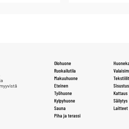
Olohuone
Huoneka
Ruokailutila
Valaisim
a
Makuuhuone
Tekstiili
ja
Eteinen
Sisustus
 myyvistä
Työhuone
Kattaus
Kylpyhuone
Säilytys
Sauna
Laitteet
Piha ja terassi