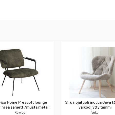
ico Home Prescott lounge
Siru nojatuoli mocca Java 13,
 vihreä sametti/musta metalli
valkoöljytty tammi
Rowico
Veke