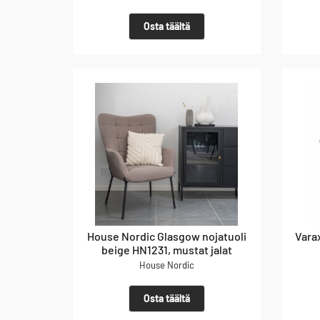
Osta täältä
House Nordic Glasgow nojatuoli
Vara
beige HN1231, mustat jalat
House Nordic
Osta täältä