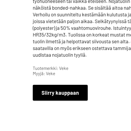
työhuoneeseen tai vaikka eteiseen. Nojatuolin v
näköistä bonded-nahkaa. Se sisältää aitoa na
Verhoilu on suunniteltu kestämään kulutusta ja si
joissa vietetään paljon aikaa. Selkätyynyissä 
(polyester) ja 50% vaahtomuovirouhe. Istuint
HR35/32kg/m3. Tuolissa on korkeat mustat met
tuolin ilmettä ja helpottavat siivousta sen alta
saatavilla on myös erikseen ostettava tammijalk
uudistaa nojatuolin tyyliä.
Tuotemerkki: Veke
Myyjä: Veke
Siirry kauppaan