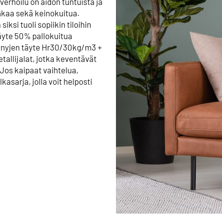
erhoilu on aidon tuntuista ja
hkaa sekä keinokuitua.
ksi tuoli sopiikin tiloihin
täyte 50% pallokuitua
yynyjen täyte Hr30/30kg/m3 +
allijalat, jotka keventävät
. Jos kaipaat vaihtelua,
asarja, jolla voit helposti