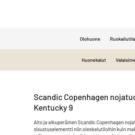
Olohuone
Ruokailutila
Huonekalut
Valaisim
Scandic Copenhagen nojatuo
Kentucky 9
Aito ja alkuperäinen Scandic Copenhagen nojat
sisustuselementti niin oleskelutiloihin kuin 