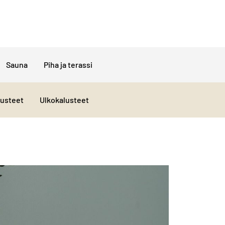
Sauna
Piha ja terassi
lusteet
Ulkokalusteet