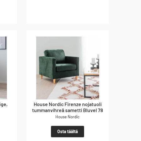
ige,
House Nordic Firenze nojatuoli
tummanvihreä sametti Bluvel 78
House Nordic
Osta täältä