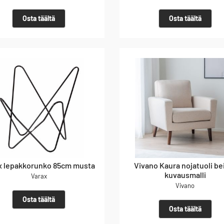
Osta täältä
Osta täältä
x lepakkorunko 85cm musta
Vivano Kaura nojatuoli be
kuvausmalli
Varax
Vivano
Osta täältä
Osta täältä