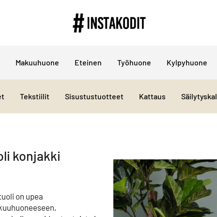
Makuuhuone
Eteinen
Työhuone
Kylpyhuone
et
Tekstiilit
Sisustustuotteet
Kattaus
Säilytyska
li konjakki
uoli on upea
makuuhuoneeseen,