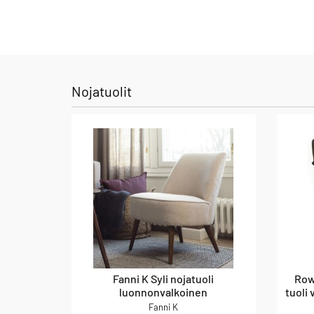
Nojatuolit
Fanni K Syli nojatuoli
Row
luonnonvalkoinen
tuoli
Fanni K