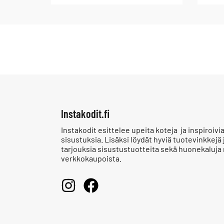
Instakodit.fi
Instakodit esittelee upeita koteja ja inspiroivi
sisustuksia. Lisäksi löydät hyviä tuotevinkkejä 
tarjouksia sisustustuotteita sekä huonekaluja
verkkokaupoista.