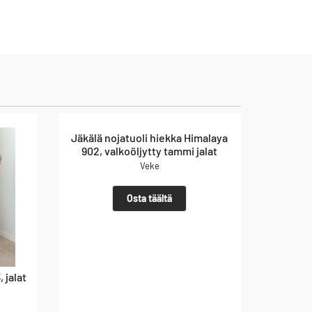
Jäkälä nojatuoli hiekka Himalaya
902, valkoöljytty tammi jalat
Veke
Osta täältä
 jalat