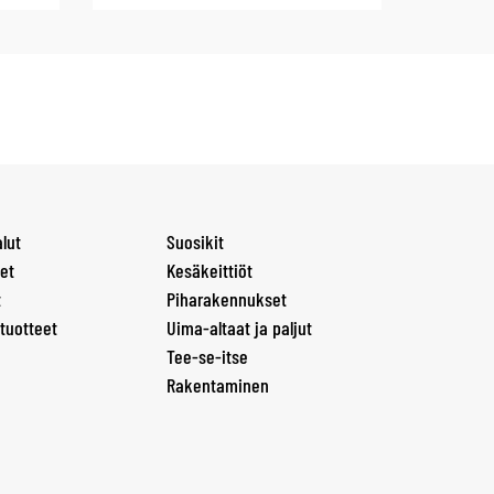
lut
Suosikit
et
Kesäkeittiöt
t
Piharakennukset
tuotteet
Uima-altaat ja paljut
Tee-se-itse
Rakentaminen