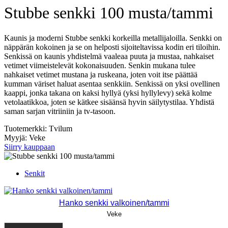
Stubbe senkki 100 musta/tammi
Kaunis ja moderni Stubbe senkki korkeilla metallijaloilla. Senkki on
näppärän kokoinen ja se on helposti sijoiteltavissa kodin eri tiloihin.
Senkissä on kaunis yhdistelmä vaaleaa puuta ja mustaa, nahkaiset
vetimet viimeistelevät kokonaisuuden. Senkin mukana tulee
nahkaiset vetimet mustana ja ruskeana, joten voit itse päättää
kumman väriset haluat asentaa senkkiin. Senkissä on yksi ovellinen
kaappi, jonka takana on kaksi hyllyä (yksi hyllylevy) sekä kolme
vetolaatikkoa, joten se kätkee sisäänsä hyvin säilytystilaa. Yhdistä
saman sarjan vitriiniin ja tv-tasoon.
Tuotemerkki: Tvilum
Myyjä: Veke
Siirry kauppaan
Senkit
Hanko senkki valkoinen/tammi
Veke