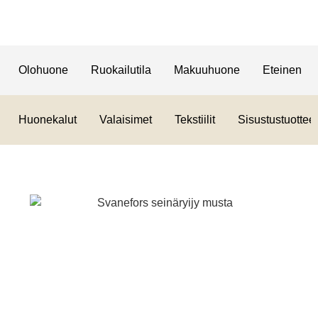
Olohuone
Ruokailutila
Makuuhuone
Eteinen
Huonekalut
Valaisimet
Tekstiilit
Sisustustuotteet