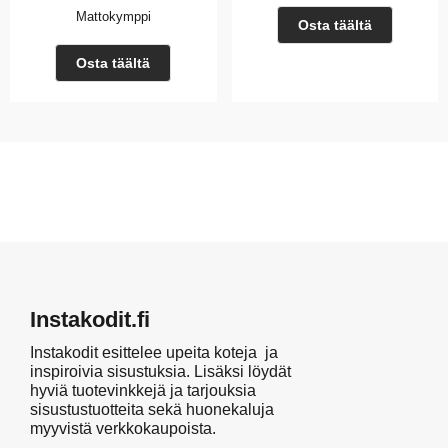
Mattokymppi
Osta täältä
Osta täältä
Instakodit.fi
Instakodit esittelee upeita koteja ja
inspiroivia sisustuksia. Lisäksi löydät
hyviä tuotevinkkejä ja tarjouksia
sisustustuotteita sekä huonekaluja
myyvistä verkkokaupoista.