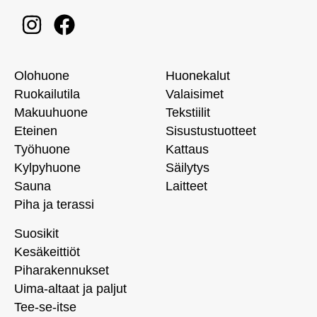
Olohuone
Huonekalut
Ruokailutila
Valaisimet
Makuuhuone
Tekstiilit
Eteinen
Sisustustuotteet
Työhuone
Kattaus
Kylpyhuone
Säilytys
Sauna
Laitteet
Piha ja terassi
Suosikit
Kesäkeittiöt
Piharakennukset
Uima-altaat ja paljut
Tee-se-itse