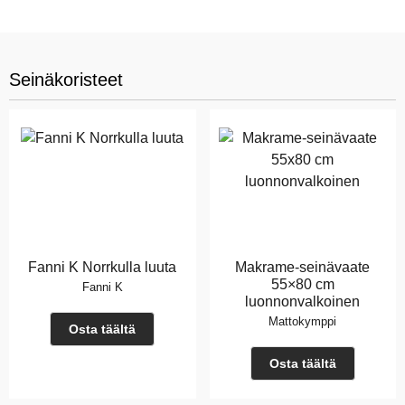
Seinäkoristeet
Fanni K Norrkulla luuta
Makrame-seinävaate
55×80 cm
Fanni K
luonnonvalkoinen
Mattokymppi
Osta täältä
Osta täältä