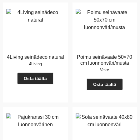
4Living seinädeco natural
Poimu seinävaate 50×70
cm luonnonväri/musta
4Living
Veke
Osta täältä
Osta täältä