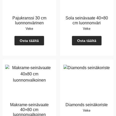
Pajukranssi 30 cm
Sola seinävaate 40×80
luonnonvärinen
cm luonnonväri
Veke
Veke
Osta täältä
Osta täältä
Makrame-seinävaate
Diamonds seinäkoriste
40×80 cm
Veke
luonnonvalkoinen