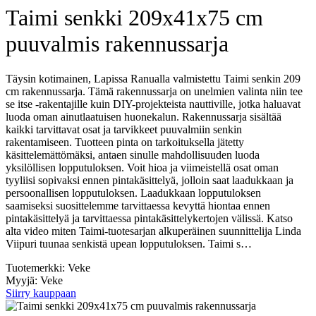
Taimi senkki 209x41x75 cm
puuvalmis rakennussarja
Täysin kotimainen, Lapissa Ranualla valmistettu Taimi senkin 209
cm rakennussarja. Tämä rakennussarja on unelmien valinta niin tee
se itse -rakentajille kuin DIY-projekteista nauttiville, jotka haluavat
luoda oman ainutlaatuisen huonekalun. Rakennussarja sisältää
kaikki tarvittavat osat ja tarvikkeet puuvalmiin senkin
rakentamiseen. Tuotteen pinta on tarkoituksella jätetty
käsittelemättömäksi, antaen sinulle mahdollisuuden luoda
yksilöllisen lopputuloksen. Voit hioa ja viimeistellä osat oman
tyyliisi sopivaksi ennen pintakäsittelyä, jolloin saat laadukkaan ja
persoonallisen lopputuloksen. Laadukkaan lopputuloksen
saamiseksi suosittelemme tarvittaessa kevyttä hiontaa ennen
pintakäsittelyä ja tarvittaessa pintakäsittelykertojen välissä. Katso
alta video miten Taimi-tuotesarjan alkuperäinen suunnittelija Linda
Viipuri tuunaa senkistä upean lopputuloksen. Taimi s…
Tuotemerkki: Veke
Myyjä: Veke
Siirry kauppaan