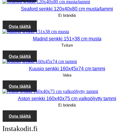
Seaford senkki 120x40x80 cm musta/tammi
Ei brändiä
Osta täältä
Madrid senkki 151×38 cm musta
Tvilum
Osta täältä
Kuusio senkki 160x45x74 cm tammi
Veke
Osta täältä
Aston senkki 160x40x75 cm valkoöljytty tammi
Ei brändiä
Osta täältä
Instakodit.fi