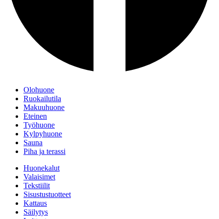
Olohuone
Ruokailutila
Makuuhuone
Eteinen
Työhuone
Kylpyhuone
Sauna
Piha ja terassi
Huonekalut
Valaisimet
Tekstiilit
Sisustustuotteet
Kattaus
Säilytys