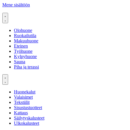
Mene sisältöön
Olohuone
Ruokailutila
Makuuhuone
Eteinen
Työhuone
Kylpyhuone
Sauna
Piha ja terassi
Huonekalut
Valaisimet
Tekstiilit
Sisustustuotteet
Kattaus
Säilytyskalusteet
Ulkokalusteet