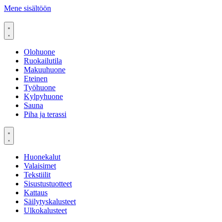
Mene sisältöön
Olohuone
Ruokailutila
Makuuhuone
Eteinen
Työhuone
Kylpyhuone
Sauna
Piha ja terassi
Huonekalut
Valaisimet
Tekstiilit
Sisustustuotteet
Kattaus
Säilytyskalusteet
Ulkokalusteet