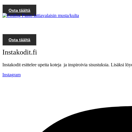
Osta täältä
Osta täältä
Instakodit.fi
Instakodit esittelee upeita koteja ja inspiroivia sisustuksia. Lisäksi 
Instagram