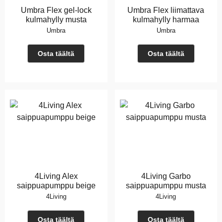
Umbra Flex gel-lock
Umbra Flex liimattava
kulmahylly musta
kulmahylly harmaa
Umbra
Umbra
Osta täältä
Osta täältä
4Living Alex
4Living Garbo
saippuapumppu beige
saippuapumppu musta
4Living
4Living
Osta täältä
Osta täältä