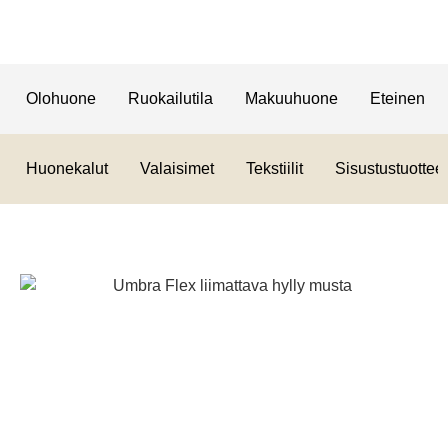
Olohuone
Ruokailutila
Makuuhuone
Eteinen
Huonekalut
Valaisimet
Tekstiilit
Sisustustuotteet