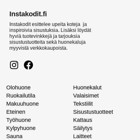
Instakodit.fi
Instakodit esittelee upeita koteja ja
inspiroivia sisustuksia. Lisäksi löydät
hyviä tuotevinkkejä ja tarjouksia
sisustustuotteita sekä huonekaluja
myyvistä verkkokaupoista.
Olohuone
Huonekalut
Ruokailutila
Valaisimet
Makuuhuone
Tekstiilit
Eteinen
Sisustustuotteet
Työhuone
Kattaus
Kylpyhuone
Säilytys
Sauna
Laitteet