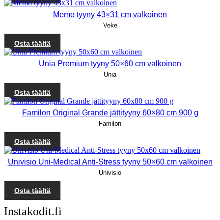
Memo tyyny 43×31 cm valkoinen
Veke
Osta täältä
Unia Premium tyyny 50×60 cm valkoinen
Unia
Osta täältä
Familon Original Grande jättityyny 60×80 cm 900 g
Familon
Osta täältä
Univisio Uni-Medical Anti-Stress tyyny 50×60 cm valkoinen
Univisio
Osta täältä
Instakodit.fi