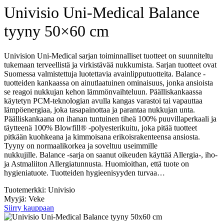
Univisio Uni-Medical Balance
tyyny 50×60 cm
Univision Uni-Medical sarjan toiminnalliset tuotteet on suunniteltu
tukemaan terveellistä ja virkistävää nukkumista. Sarjan tuotteet ovat
Suomessa valmistettuja luotettavia avainlipputuotteita. Balance -
tuotteiden kankaassa on ainutlaatuinen ominaisuus, jonka ansioista
se reagoi nukkujan kehon lämmönvaihteluun. Päälliskankaassa
käytetyn PCM-teknologian avulla kangas varastoi tai vapauttaa
lämpöenergiaa, joka tasapainottaa ja parantaa nukkujan unta.
Päälliskankaana on ihanan tuntuinen tiheä 100% puuvillaperkaali ja
täytteenä 100% Blowfill® -polyesterikuitu, joka pitää tuotteet
pitkään kuohkeana ja kimmoisana erikoisrakenteensa ansiosta.
Tyyny on normaalikorkea ja soveltuu useimmille
nukkujille. Balance -sarja on saanut oikeuden käyttää Allergia-, iho-
ja Astmaliiton Allergiatunnusta. Huomioithan, että tuote on
hygieniatuote. Tuotteiden hygieenisyyden turvaa…
Tuotemerkki: Univisio
Myyjä: Veke
Siirry kauppaan