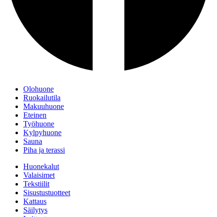
Olohuone
Ruokailutila
Makuuhuone
Eteinen
Työhuone
Kylpyhuone
Sauna
Piha ja terassi
Huonekalut
Valaisimet
Tekstiilit
Sisustustuotteet
Kattaus
Säilytys