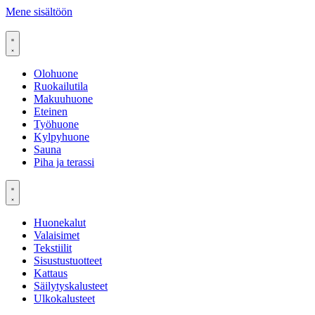
Mene sisältöön
Olohuone
Ruokailutila
Makuuhuone
Eteinen
Työhuone
Kylpyhuone
Sauna
Piha ja terassi
Huonekalut
Valaisimet
Tekstiilit
Sisustustuotteet
Kattaus
Säilytyskalusteet
Ulkokalusteet