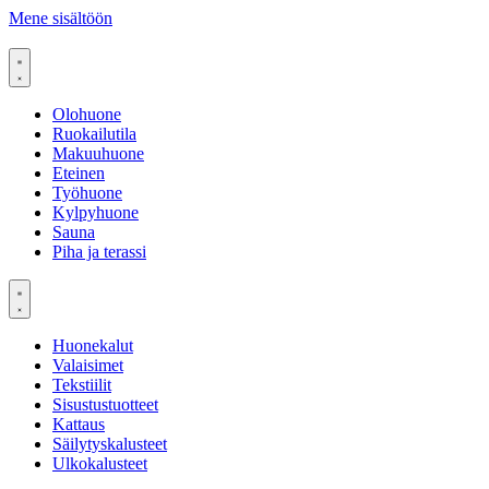
Mene sisältöön
Olohuone
Ruokailutila
Makuuhuone
Eteinen
Työhuone
Kylpyhuone
Sauna
Piha ja terassi
Huonekalut
Valaisimet
Tekstiilit
Sisustustuotteet
Kattaus
Säilytyskalusteet
Ulkokalusteet