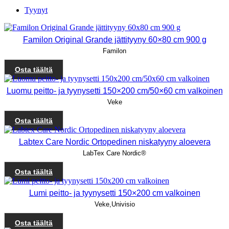
Tyynyt
Familon Original Grande jättityyny 60×80 cm 900 g
Familon
Osta täältä
Luomu peitto- ja tyynysetti 150×200 cm/50×60 cm valkoinen
Veke
Osta täältä
Labtex Care Nordic Ortopedinen niskatyyny aloevera
LabTex Care Nordic®
Osta täältä
Lumi peitto- ja tyynysetti 150×200 cm valkoinen
Veke,Univisio
Osta täältä