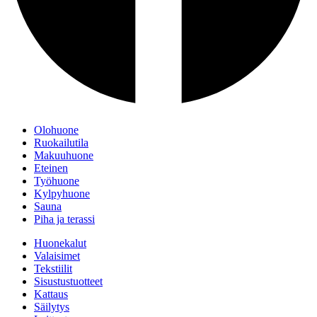
Olohuone
Ruokailutila
Makuuhuone
Eteinen
Työhuone
Kylpyhuone
Sauna
Piha ja terassi
Huonekalut
Valaisimet
Tekstiilit
Sisustustuotteet
Kattaus
Säilytys