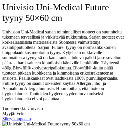
Univisio Uni-Medical Future
tyyny 50×60 cm
Univision Uni-Medical sarjan toiminnalliset tuotteet on suunniteltu
tukemaan terveellistä ja virkistävää nukkumista. Sarjan tuotteet ovat
korkealaatuisista materiaaleista Suomessa valmistettuja
avainlipputuotteita. Sarjan -Future -tyyny on normaalikokoinen
huippulaadukas muotoiltu tyyny. Kyljellään nukkuvalle
suunnattussa tyynyssä on kaularankaa tukeva palkki ja se soveltuu
pään- ja hartia-alueen kiputiloista kärsiville henkilöille. Täytteenä
480g Blowfill® -polyesteripallokuitua. Blowfill® -kuitu pitää
tuotteen pitkään kuohkeana ja kimmoisana erikoisrakenteensa
ansiosta. Päälliskankaat ovat laadukasta 100% puuvillaperkaalia.
Future tyyny on saanut oikeuden käyttää Allergia-, iho- ja
Astmaliiton Allergiatunnusta. Huomioithan, että tuote on
hygieniatuote. Tuotteiden hygieenisyyden turvaamiseksi
hygieniatuotetta ei voi palauttaa.
Tuotemerkki: Univisio
Myyjä: Veke
Siirry kauppaan